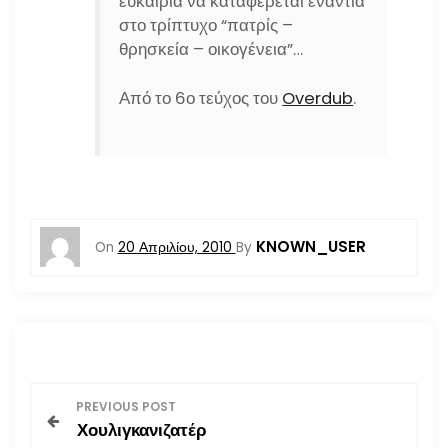
ευκαιρία να καταφέρεται ενάντια
στο τρίπτυχο “πατρίς –
θρησκεία – οικογένεια”…
Από το 6ο τεύχος του
Overdub
.
KNOWN_USER
On
20 Απριλίου, 2010
By
Π
PREVIOUS POST
Χουλιγκανιζατέρ
λ