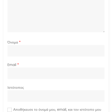
ρ
ω
ν
Όνομα
*
Email
*
Ιστότοπος
Αποθήκευσε το όνομά μου, email, και τον ιστότοπο μου