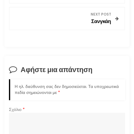
ο
NEXT POST
Σανγκάη
ή
γ
η
σ
Αφήστε μια απάντηση
η
Η ηλ. διεύθυνση σας δεν δημοσιεύεται.
Τα υποχρεωτικά
ά
πεδία σημειώνονται με
*
ρ
Σχόλιο
*
θ