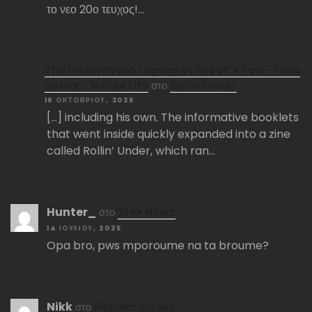
το νεο 20ο τευχος!…
The Underheard Legacy of Greek’s Post-Punk
Scene – Hellas Life
στο
Rollin Under
16 ΟΚΤΩΒΡΊΟΥ, 2025
[…] including his own. The informative booklets
that went inside quickly expanded into a zine
called Rollin’ Under, which ran…
Hunter_
στο
Trek News
14 ΙΟΥΛΊΟΥ, 2025
Opa bro, pws mporoume na ta broume?
Nikk
στο
Heaven Street