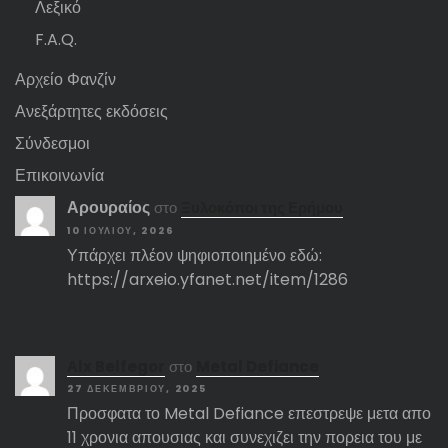
Λεξικό
F.A.Q.
Αρχείο Φανζίν
Ανεξάρτητες εκδόσεις
Σύνδεσμοι
Επικοινωνία
Αρουραίος
στο
Ξυλοκόποι της Ερήμου
10 ΙΟΥΛΊΟΥ, 2026
Υπάρχει πλέον ψηφιοποιημένο εδώ:
https://arxeio.yfanet.net/item/1286
Αlx Belfegor
στο
Metal Defiance
27 ΔΕΚΕΜΒΡΊΟΥ, 2025
Προσφατα το Metal Defiance επεστρεψε μετα απο
11 χρονια απουσιας και συνεχιζει την πορεια του με