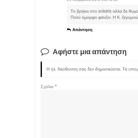
η
Το βρήκα στο solaris αλλα δε θυμα
ά
Πολύ όμορφο φάνζιν. Η Κ. ξεγυμνών
ρ
Απάντηση
θ
Αφήστε μια απάντηση
ρ
ω
Η ηλ. διεύθυνση σας δεν δημοσιεύεται.
Τα υποχ
ν
Σχόλιο
*