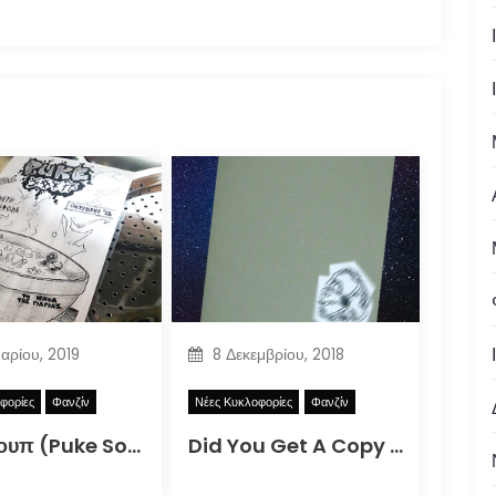
υαρίου, 2019
8 Δεκεμβρίου, 2018
φορίες
Φανζίν
Νέες Κυκλοφορίες
Φανζίν
Puke Σουπ (Puke Soup)
Did You Get A Copy Of The DIY Zine For How To Better Participate In Your Local Apocalypse?