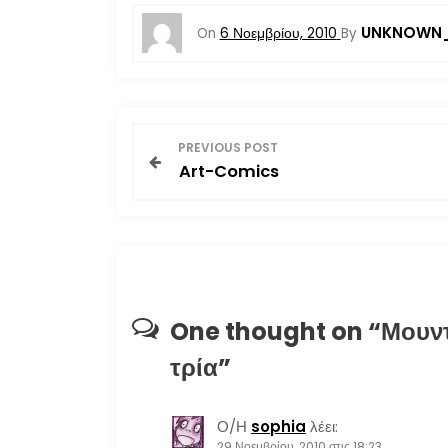
UNKNOWN_
On
6 Νοεμβρίου, 2010
By
Π
PREVIOUS POST
Art-Comics
λ
ο
ή
γ
One thought on “
Μουντ
η
τρία
”
σ
Ο/Η
sophia
λέει:
29 Νοεμβρίου, 2010 στις 18:23