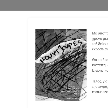
Με υπότιτ
χρόνο μετ
ταξιδεύου
εκδόσεων
Θα το βρε
καταστήμα
Επίσης κυ
Τέλος, για
την ενημ
mountzo