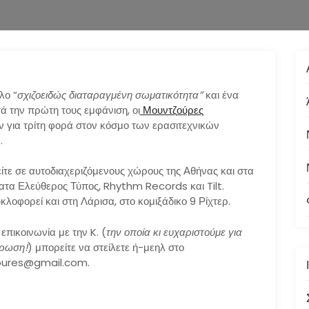
λο “
σχιζοειδώς διαταραγμένη σωματικότητα”
και ένα
ά την πρώτη τους εμφάνιση, οι
Μουντζούρες
ν για τρίτη φορά στον κόσμο των ερασιτεχνικών
.
ίτε σε αυτοδιαχεριζόμενους χώρους της Αθήνας και στα
τα Ελεύθερος Τύπος, Rhythm Records και Tilt.
κλοφορεί και στη Λάρισα, στο κομιξάδικο 9 Ρίχτερ.
 επικοινωνία με την K. (
την οποία κι ευχαριστούμε για
έρωση!
) μπορείτε να στείλετε ή-μεηλ στο
ures@gmail.com
.