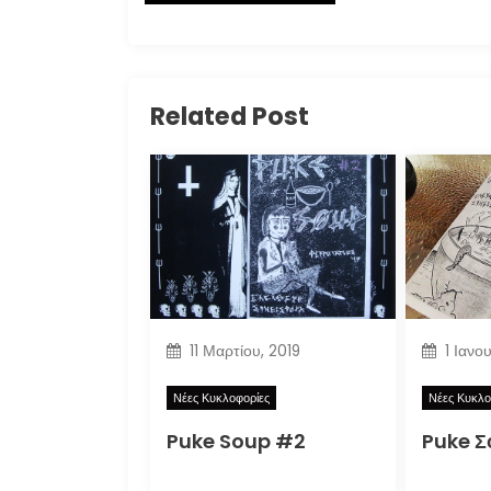
Related Post
11 Μαρτίου, 2019
1 Ιανο
Νέες Κυκλοφορίες
Νέες Κυκλο
Puke Soup #2