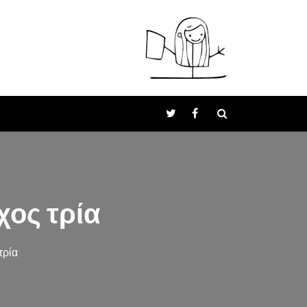
χος τρία
τρία