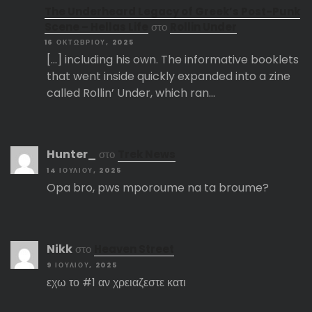
The Underheard Legacy of Greek’s Post-Punk
Scene – Hellas Life
στο
Rollin Under
16 ΟΚΤΩΒΡΊΟΥ, 2025
[…] including his own. The informative booklets
that went inside quickly expanded into a zine
called Rollin’ Under, which ran…
Hunter_
στο
Trek News
14 ΙΟΥΛΊΟΥ, 2025
Opa bro, pws mporoume na ta broume?
Nikk
στο
Heaven Street
9 ΙΟΥΛΊΟΥ, 2025
εχω το #1 αν χρειαζεστε κατι