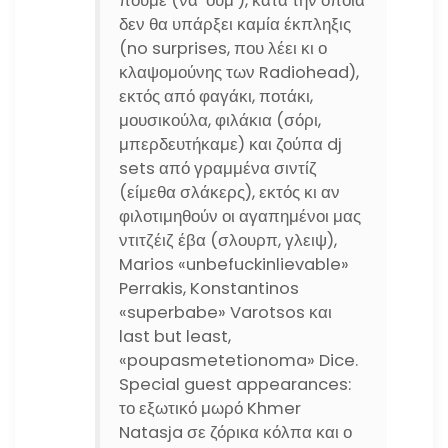
πούμε (να ‘ουμ’), κατά την οποία
δεν θα υπάρξει καμία έκπληξις
(no surprises, που λέει κι ο
κλαψομούνης των Radiohead),
εκτός από φαγάκι, ποτάκι,
μουσικούλα, φιλάκια (σόρι,
μπερδευτήκαμε) και ζούπα dj
sets από γραμμένα σιντίζ
(είμεθα σλάκερς), εκτός κι αν
φιλοτιμηθούν οι αγαπημένοι μας
ντιτζέιζ έβα (σλουρπ, γλειψ),
Marios «unbefuckinlievable»
Perrakis, Konstantinos
«superbabe» Varotsos και
last but least,
«poupasmetetionoma» Dice.
Special guest appearances:
το εξωτικό μωρό Khmer
Natasja σε ζόρικα κόλπα και ο