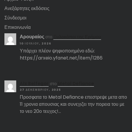
Ανεξάρτητες εκδόσεις
Σύνδεσμοι
Επικοινωνία
Αρουραίος
στο
Ξυλοκόποι της Ερήμου
10 ΙΟΥΛΊΟΥ, 2026
Υπάρχει πλέον ψηφιοποιημένο εδώ:
https://arxeio.yfanet.net/item/1286
Αlx Belfegor
στο
Metal Defiance
27 ΔΕΚΕΜΒΡΊΟΥ, 2025
Προσφατα το Metal Defiance επεστρεψε μετα απο
11 χρονια απουσιας και συνεχιζει την πορεια του με
το νεο 20ο τευχος!…