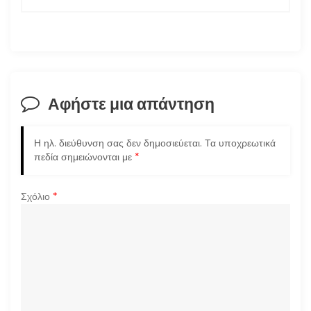
ή
γ
η
σ
Αφήστε μια απάντηση
η
Η ηλ. διεύθυνση σας δεν δημοσιεύεται.
Τα υποχρεωτικά
ά
πεδία σημειώνονται με
*
ρ
Σχόλιο
*
θ
ρ
ω