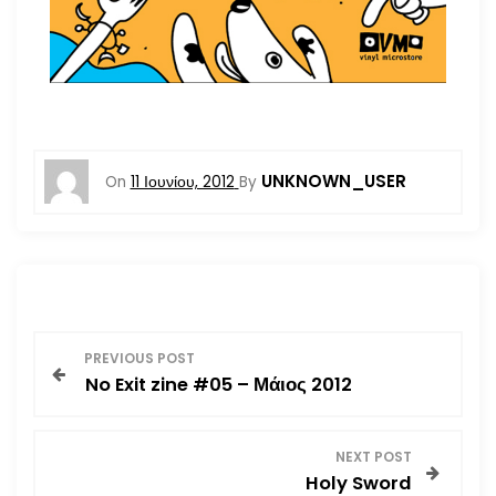
UNKNOWN_USER
On
11 Ιουνίου, 2012
By
Π
PREVIOUS POST
No Exit zine #05 – Μάιος 2012
λ
ο
NEXT POST
Holy Sword