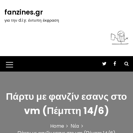
S
k
fanzines.gr
i
για την d.i.y. έντυπη έκφραση
p
t
o
c
o
n
t
M
e
n
e
t
n
Πάρτυ με φανζίν εσανς στο
u
I
vm (Πέμπτη 14/6)
c
o
Home
Νέα