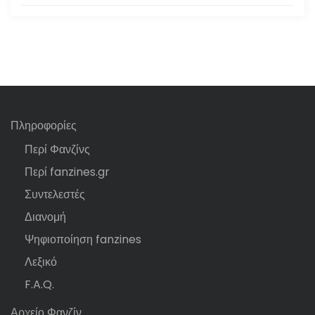
Πληροφορίες
Περί Φανζίνς
Περί fanzines.gr
Συντελεστές
Διανομή
Ψηφιοποίηση fanzines
Λεξικό
F.A.Q.
Αρχείο Φανζίν