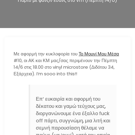
Πάρτυ με φανζίν εσανς στο vm (Πέμπτη 14/6)
n
Με αφορμή την κυκλοφορία του
Το Μουνί Μου Μέσα
#10, οι ΑΚ και ΚΜ μας/σας περιμένουν την Πέμπτη
14/6 στις 18.00 στο vinyl microstore (Διδότου 34,
Εξάρχεια). I’m sooo into this!!
Επ’ ευκαιρία και αφορμή του
δέκατου και γαμώ τεύχους μας,
διοργανώνουμε ένα έξαλλο fuck
off πάρτι, συγγνώμη, μια λιτή και
σεμνή παρουσίαση θέλαμε να