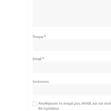
ρ
θ
ρ
Όνομα
*
ω
ν
Email
*
Ιστότοπος
Αποθήκευσε το όνομά μου, email, και τον ιστ
θα σχολιάσω.