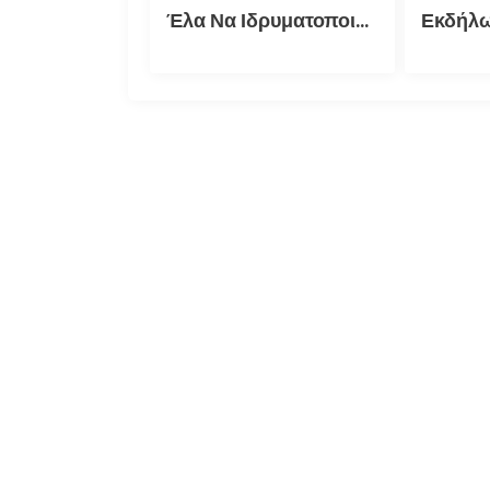
Έλα Να Ιδρυματοποιηθούμε Ντάρλινγκ