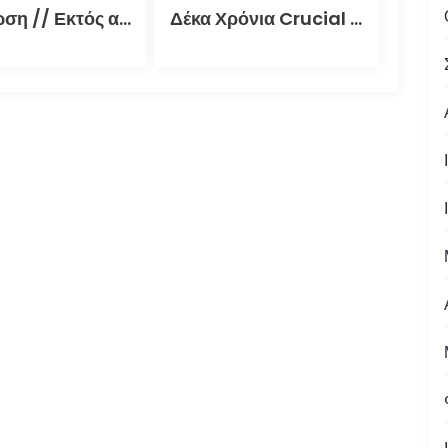
Εκδήλωση // Εκτός αρχείου: Τα ελληνικά φανζίν στην εποχή της τεκμηρίωσης (30.09.2021)
Δέκα Χρόνια Crucial Zine + Πλούσια Δώρα!