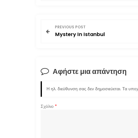
Π
PREVIOUS POST
Mystery In Istanbul
λ
ο
ή
Αφήστε μια απάντηση
γ
Η ηλ. διεύθυνση σας δεν δημοσιεύεται.
Τα υποχ
η
σ
Σχόλιο
*
η
ά