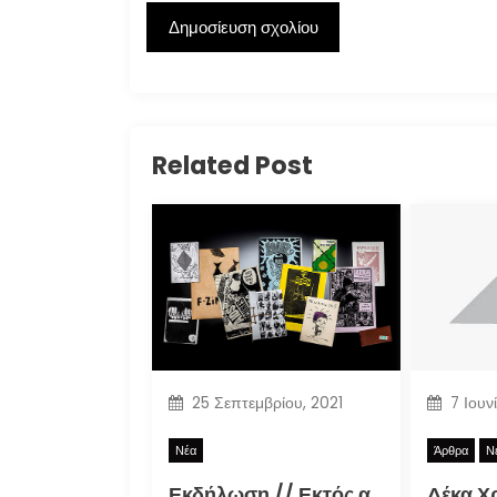
Related Post
25 Σεπτεμβρίου, 2021
7 Ιουν
Νέα
Άρθρα
Ν
Εκδήλωση // Εκτός αρχείου: Τα ελληνικά φανζίν στην εποχή της τεκμηρίωσης (30.09.2021)