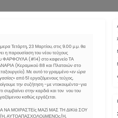
μερα Τετάρτη, 23 Μαρτίου, στις 9.00 μ.μ. θα
νει η παρουσίαση του νέου τεύχους
υ ΦΑΡΦΟΥΛΑ (#14) στο καφενείο ΤΑ
ΝΑΡΙΑ (Κεραμικού 88 και Πλαταιών στο
ταξουργείο). Με αυτό το γραμμένο «
εν ώρα
γασίας
» από 51 εργαζόμενους τεύχος,
οίγουμε την συζήτηση -με ντοκουμέντα-για
 τι συμβαίνει στην καρδιά και τον νου του
γαζόμενου καθώς εργάζεται.
Α ΝΑ ΜΟΙΡΑΣΤΕίς ΜΑΖί ΜΑΣ ΤΗ ΔΙΚΙά ΣΟΥ
ς/Η, ΑΥΤΟΑΠΑΣΧΟΛΟύΜΕΝΟς/Η,