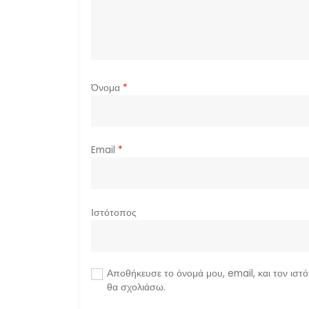
θ
ρ
ω
Όνομα
*
ν
Email
*
Ιστότοπος
Αποθήκευσε το όνομά μου, email, και τον ιστ
θα σχολιάσω.