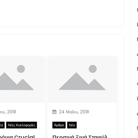
ίου, 2018
24 Μαΐου, 2018
έα
Νέες Κυκλοφορίες
Άρθρα
Νέα
Δέκα Χρόνια Crucial Zine + Πλούσια Δώρα!
Περσινά Ξινά Σταφύλια: Κώστας Μανιατόπουλος “Αυτοσκατατροφή”, Έκθεση 2018