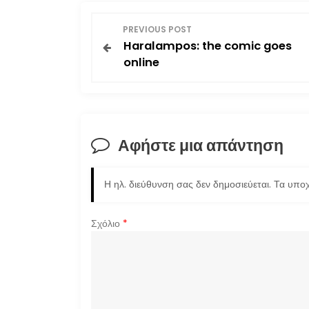
Π
PREVIOUS POST
Haralampos: the comic goes
λ
online
ο
ή
Αφήστε μια απάντηση
γ
η
Η ηλ. διεύθυνση σας δεν δημοσιεύεται.
Τα υποχ
σ
Σχόλιο
*
η
ά
ρ