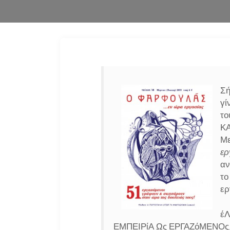
Σή
γί
το
ΚΑ
Με
ερ
αν
το
ερ
έΛ
ΕΜΠΕΙΡίΑ Ως ΕΡΓΑΖόΜΕΝΟ