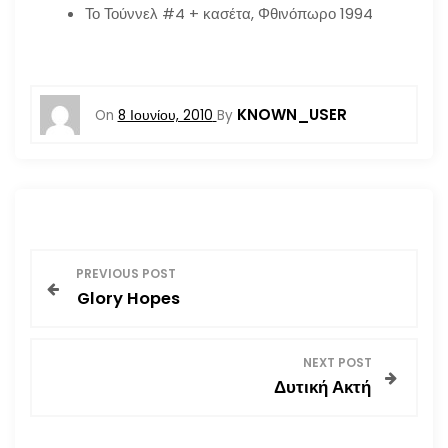
Το Τούννελ #4 + κασέτα, Φθινόπωρο 1994
KNOWN_USER
On
8 Ιουνίου, 2010
By
Π
PREVIOUS POST
Glory Hopes
λ
ο
NEXT POST
Δυτική Ακτή
ή