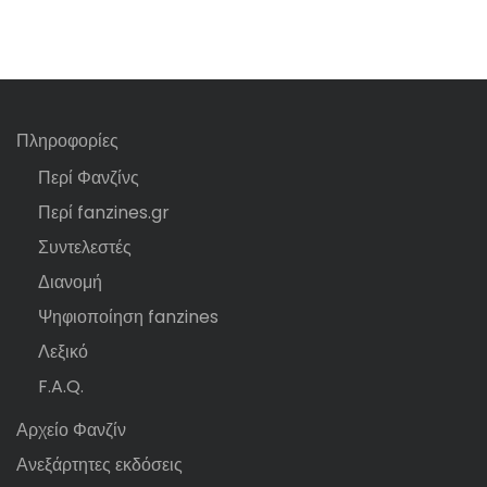
Πληροφορίες
Περί Φανζίνς
Περί fanzines.gr
Συντελεστές
Διανομή
Ψηφιοποίηση fanzines
Λεξικό
F.A.Q.
Αρχείο Φανζίν
Ανεξάρτητες εκδόσεις