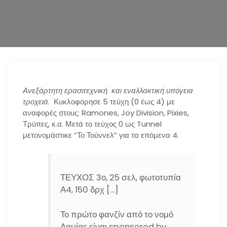
n
Ανεξάρτητη ερασιτεχνική και εναλλακτική υπόγεια
τροχειά
. Κυκλοφόρησε 5 τεύχη (0 έως 4) με
αναφορές στους: Ramones, Joy Division, Pixies,
Τρύπες, κ.α. Μετά το τεύχος 0 ως Tunnel
μετονομάστικε “Το Τούννελ” για τα επόμενα 4.
ΤΕΥΧΟΣ 3ο, 25 σελ, φωτοτυπία
Α4, 150 δρχ […]
Το πρώτο φανζίν από το νομό
Λαμίας είναι sponsored by