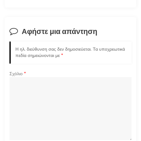
γ
η
σ
Αφήστε μια απάντηση
η
Η ηλ. διεύθυνση σας δεν δημοσιεύεται.
Τα υποχρεωτικά
ά
πεδία σημειώνονται με
*
ρ
Σχόλιο
*
θ
ρ
ω
ν