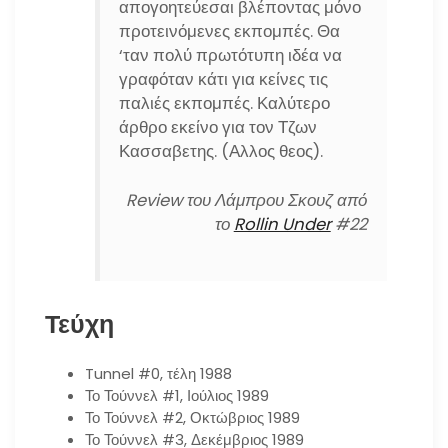
απογοητεύεσαι βλέποντας μόνο
προτεινόμενες εκπομπές. Θα
‘ταν πολύ πρωτότυπη ιδέα να
γραφόταν κάτι για κείνες τις
παλιές εκπομπές. Καλύτερο
άρθρο εκείνο για τον Τζων
Κασσαβετης. (Αλλος θεος).
Review του Λάμπρου Σκουζ από
το
Rollin Under
#22
Τεύχη
Tunnel #0, τέλη 1988
Το Τούννελ #1, Ιούλιος 1989
Το Τούννελ #2, Οκτώβριος 1989
Το Τούννελ #3, Δεκέμβριος 1989