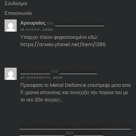
Σύνδεσμοι
Επικοινωνία
Αρουραίος
στο
Ξυλοκόποι της Ερήμου
10 ΙΟΥΛΊΟΥ, 2026
Υπάρχει πλέον ψηφιοποιημένο εδώ:
https://arxeio.yfanet.net/item/1286
Αlx Belfegor
στο
Metal Defiance
27 ΔΕΚΕΜΒΡΊΟΥ, 2025
Προσφατα το Metal Defiance επεστρεψε μετα απο
11 χρονια απουσιας και συνεχιζει την πορεια του με
το νεο 20ο τευχος!…
The Underheard Legacy of Greek’s Post-Punk
Scene – Hellas Life
στο
Rollin Under