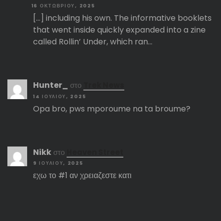
16 ΟΚΤΩΒΡΊΟΥ, 2025
[…] including his own. The informative booklets
that went inside quickly expanded into a zine
called Rollin’ Under, which ran…
Hunter_
στο
Trek News
14 ΙΟΥΛΊΟΥ, 2025
Opa bro, pws mporoume na ta broume?
Nikk
στο
Heaven Street
9 ΙΟΥΛΊΟΥ, 2025
εχω το #1 αν χρειαζεστε κατι