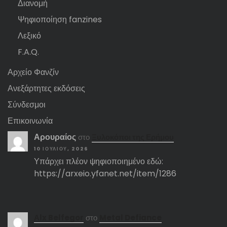
Διανομή
Ψηφιοποίηση fanzines
Λεξικό
F.A.Q.
Αρχείο Φανζίν
Ανεξάρτητες εκδόσεις
Σύνδεσμοι
Επικοινωνία
Αρουραίος
στο
Ξυλοκόποι της Ερήμου
10 ΙΟΥΛΊΟΥ, 2026
Υπάρχει πλέον ψηφιοποιημένο εδώ:
https://arxeio.yfanet.net/item/1286
Αlx Belfegor
στο
Metal Defiance