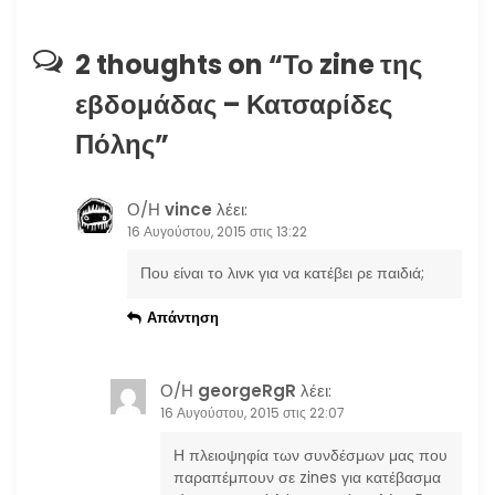
η
2 thoughts on “
Το zine της
ά
εβδομάδας – Κατσαρίδες
ρ
Πόλης
”
θ
Ο/Η
vince
λέει:
ρ
16 Αυγούστου, 2015 στις 13:22
ω
Που είναι το λινκ για να κατέβει ρε παιδιά;
Απάντηση
ν
Ο/Η
georgeRgR
λέει:
16 Αυγούστου, 2015 στις 22:07
Η πλειοψηφία των συνδέσμων μας που
παραπέμπουν σε zines για κατέβασμα