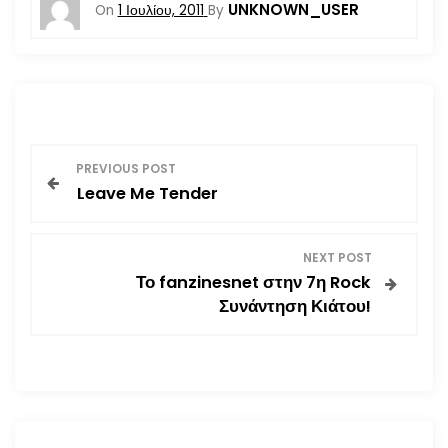
UNKNOWN_USER
On
1 Ιουλίου, 2011
By
Π
PREVIOUS POST
Leave Me Tender
λ
ο
NEXT POST
Το fanzinesnet στην 7η Rock
ή
Συνάντηση Κιάτου!
γ
η
σ