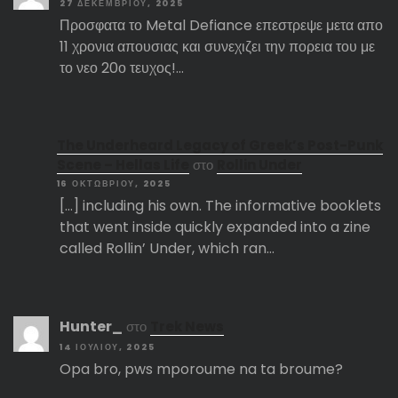
27 ΔΕΚΕΜΒΡΊΟΥ, 2025
Προσφατα το Metal Defiance επεστρεψε μετα απο
11 χρονια απουσιας και συνεχιζει την πορεια του με
το νεο 20ο τευχος!…
The Underheard Legacy of Greek’s Post-Punk
Scene – Hellas Life
στο
Rollin Under
16 ΟΚΤΩΒΡΊΟΥ, 2025
[…] including his own. The informative booklets
that went inside quickly expanded into a zine
called Rollin’ Under, which ran…
Hunter_
στο
Trek News
14 ΙΟΥΛΊΟΥ, 2025
Opa bro, pws mporoume na ta broume?