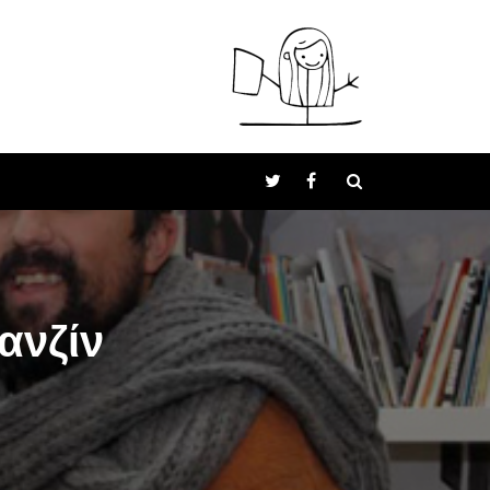
ανζίν