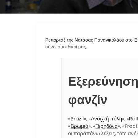
Ρεπορτάζ της Νατάσας Πανανικολάου στο Έθ
σύνδεσμοι δικοί μας.
Εξερεύνηση
φανζίν
«
Brazil
», «
Ανοιχτή πόλη
», «
Rol
«
Βρωμιά
», «
Τερηδόνα
», «Fract
οι παραπάνω λέξεις, τότε ανή