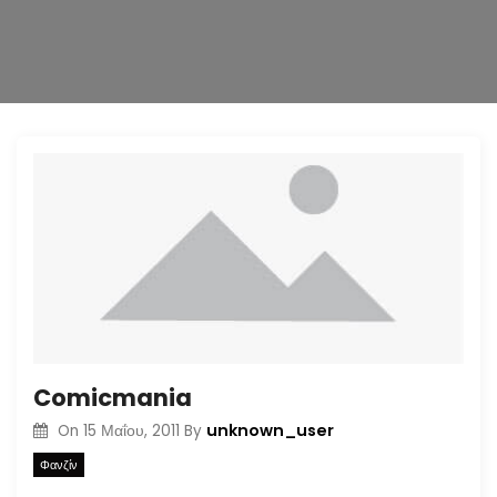
n
Comicmania
unknown_user
On
15 Μαΐου, 2011
By
Φανζίν