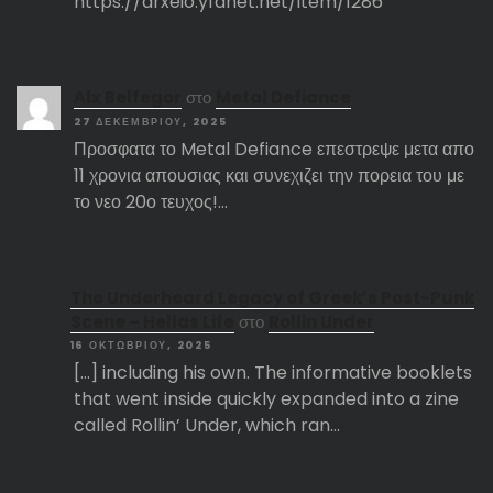
https://arxeio.yfanet.net/item/1286
Αlx Belfegor
στο
Metal Defiance
27 ΔΕΚΕΜΒΡΊΟΥ, 2025
Προσφατα το Metal Defiance επεστρεψε μετα απο
11 χρονια απουσιας και συνεχιζει την πορεια του με
το νεο 20ο τευχος!…
The Underheard Legacy of Greek’s Post-Punk
Scene – Hellas Life
στο
Rollin Under
16 ΟΚΤΩΒΡΊΟΥ, 2025
[…] including his own. The informative booklets
that went inside quickly expanded into a zine
called Rollin’ Under, which ran…