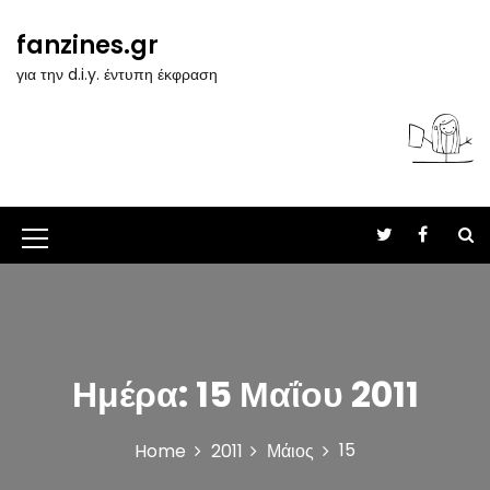
S
k
fanzines.gr
i
για την d.i.y. έντυπη έκφραση
p
t
o
c
o
n
t
M
e
n
e
t
n
u
Ημέρα:
15 Μαΐου 2011
I
c
15
Home
2011
Μάιος
o