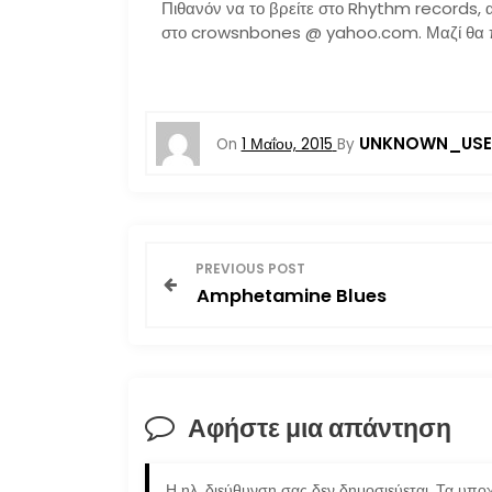
Πιθανόν να το βρείτε στο Rhythm records, αλ
στο crowsnbones @
yahoo.com. Μαζί θα π
UNKNOWN_USE
On
1 Μαΐου, 2015
By
Π
PREVIOUS POST
Amphetamine Blues
λ
ο
ή
Αφήστε μια απάντηση
γ
Η ηλ. διεύθυνση σας δεν δημοσιεύεται.
Τα υποχ