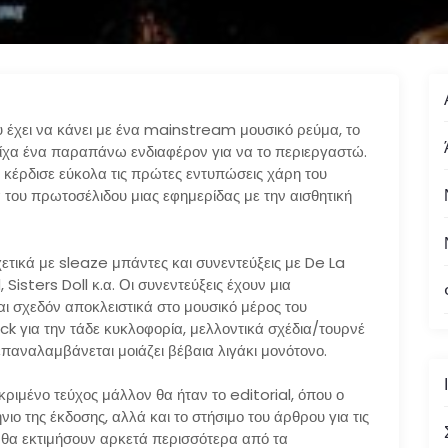
υ έχει να κάνει με ένα mainstream μουσικό ρεύμα, το
 είχα ένα παραπάνω ενδιαφέρον για να το περιεργαστώ.
κέρδισε εύκολα τις πρώτες εντυπώσεις χάρη του
 του πρωτοσέλιδου μιας εφημερίδας με την αισθητική
ετικά με sleaze μπάντες και συνεντεύξεις με De La
, Sisters Doll κ.α. Οι συνεντεύξεις έχουν μια
ται σχεδόν αποκλειστικά στο μουσικό μέρος του
k για την τάδε κυκλοφορία, μελλοντικά σχέδια/τουρνέ
 επαναλαμβάνεται μοιάζει βέβαια λιγάκι μονότονο.
ιμένο τεύχος μάλλον θα ήταν το editorial, όπου ο
ιο της έκδοσης, αλλά και το στήσιμο του άρθρου για τις
 θα εκτιμήσουν αρκετά περισσότερα από τα