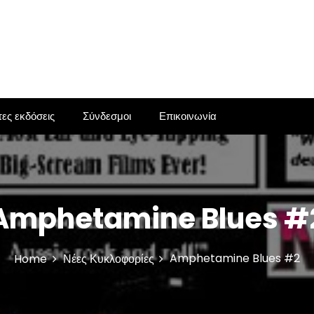
ες εκδόσεις
Σύνδεσμοι
Επικοινωνία
Amphetamine Blues #
Amphetamine Blues #2
Home
Νέες Κυκλοφορίες