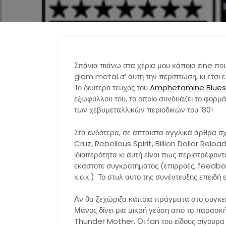
Σπάνια πιάνω στα χέρια μου κάποιο zine πο
glam metal σ’ αυτή την περίπτωση, κι έτσι
Το δεύτερο τεύχος του
Amphetamine Blues
εξωφύλλου του, το οποίο συνδυάζει το φορμά
των χεβυμεταλλικών περιοδικών του ’80!
Στα ενδότερα, σε άπταιστα αγγλικά άρθρα σχ
Cruz, Rebelious Spirit, Billion Dollar Reload
ιδιαιτερότητα κι αυτή είναι πως περιστρέφον
εκάστοτε συγκροτήματος (επιρροές, feedbac
κ.ο.κ.). Το στυλ αυτό της συνέντευξης επειδή
Αν θα ξεχώριζα κάποια πράγματα στο συγκεκρ
Μάνος δίνει μια μικρή γεύση από το παρασκήν
Thunder Mother. Οι fan του είδους σίγουρα