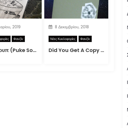
υαρίου, 2019
8 Δεκεμβρίου, 2018
φορίες
Φανζίν
Νέες Κυκλοφορίες
Φανζίν
Puke Σουπ (Puke Soup)
Did You Get A Copy Of The DIY Zine For How To Better Participate In Your Local Apocalypse?