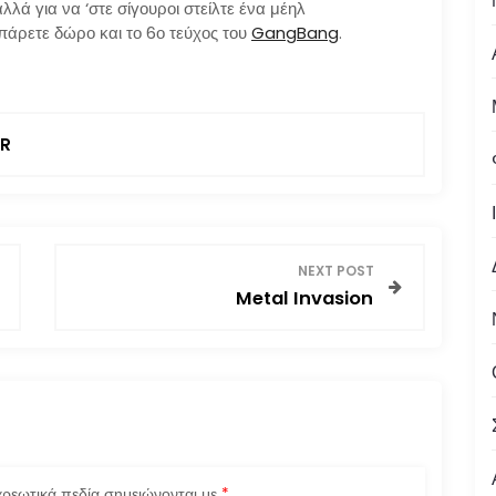
λά για να ‘στε σίγουροι στείλτε ένα μέηλ
άρετε δώρο και το 6ο τεύχος του
GangBang
.
R
NEXT POST
Metal Invasion
ρεωτικά πεδία σημειώνονται με
*