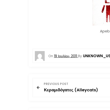
Apeb.
UNKNOWN_US
On
19 Ιουλίου, 2011
By
Π
PREVIOUS POST
Κεραμιδόγατες (Alleycats)
λ
ο