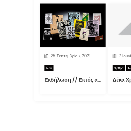
25 Σεπτεμβρίου, 2021
7 Ιουν
Νέα
Άρθρα
Ν
Εκδήλωση // Εκτός αρχείου: Τα ελληνικά φανζίν στην εποχή της τεκμηρίωσης (30.09.2021)