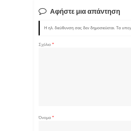
ή
Αφήστε μια απάντηση
γ
Η ηλ. διεύθυνση σας δεν δημοσιεύεται.
Τα υποχ
η
σ
Σχόλιο
*
η
ά
ρ
θ
ρ
Όνομα
*
ω