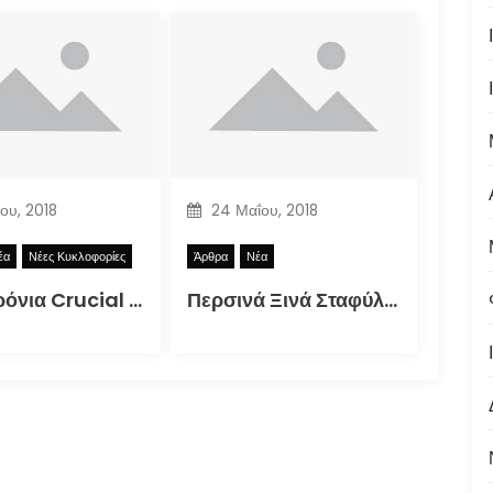
ίου, 2018
24 Μαΐου, 2018
έα
Νέες Κυκλοφορίες
Άρθρα
Νέα
Δέκα Χρόνια Crucial Zine + Πλούσια Δώρα!
Περσινά Ξινά Σταφύλια: Κώστας Μανιατόπουλος “Αυτοσκατατροφή”, Έκθεση 2018