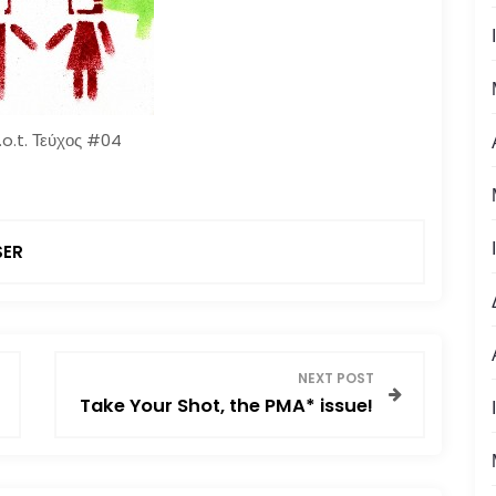
o.t. Τεύχος #04
ER
NEXT POST
Take Your Shot, the PMA* issue!