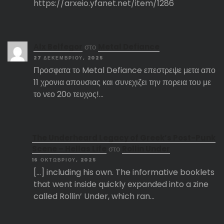
https://arxeio.yfanet.net/item/1286
Αlx Belfegor
στο
Metal Defiance
27 ΔΕΚΕΜΒΡΊΟΥ, 2025
Προσφατα το Metal Defiance επεστρεψε μετα απο
11 χρονια απουσιας και συνεχιζει την πορεια του με
το νεο 20ο τευχος!…
The Underheard Legacy of Greek’s Post-Punk
Scene – Hellas Life
στο
Rollin Under
16 ΟΚΤΩΒΡΊΟΥ, 2025
[…] including his own. The informative booklets
that went inside quickly expanded into a zine
called Rollin’ Under, which ran…