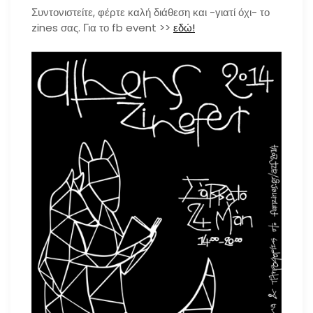
Συντονιστείτε, φέρτε καλή διάθεση και -γιατί όχι- το
zines σας. Για το fb event >>
εδώ!