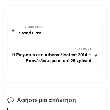
Π
PREVIOUS POST
Stand Firm
λ
ο
NEXT POST
Η Εντροπία στο Athens Zinefest 2014 –
ή
Επανέκδοση μετά από 26 χρόνια!
γ
η
σ
Αφήστε μια απάντηση
η