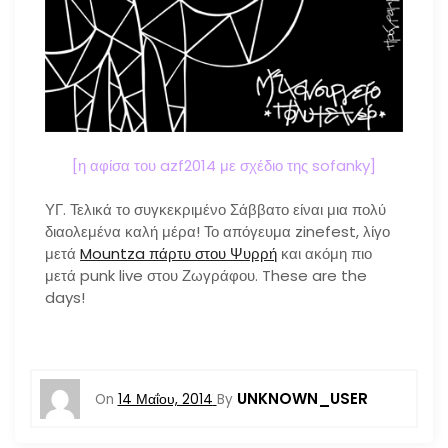
[η αφίσα του azf2014 με σχέδιο της sofanky]
ΥΓ. Τελικά το συγκεκριμένο Σάββατο είναι μια πολύ
διαολεμένα καλή μέρα! Το απόγευμα zinefest, λίγο
μετά
Mountza πάρτυ στου Ψυρρή
και ακόμη πιο
μετά punk live στου Ζωγράφου. These are the
days!
UNKNOWN_USER
On
14 Μαΐου, 2014
By