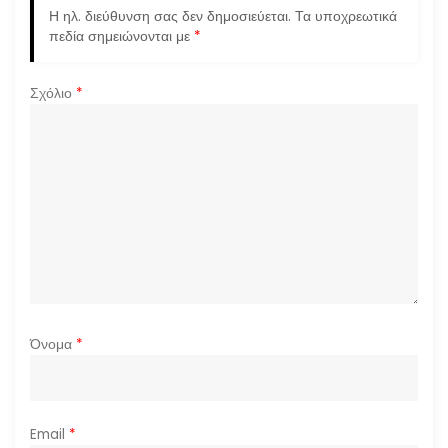
ά
Η ηλ. διεύθυνση σας δεν δημοσιεύεται.
Τα υποχρεωτικά
πεδία σημειώνονται με
*
ρ
Σχόλιο
*
θ
ρ
ω
ν
Όνομα
*
Email
*