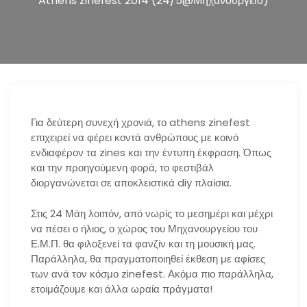
Athens zinefest 2014 (24/5@Μηχανουργείο)
n
Για δεύτερη συνεχή χρονιά, το athens zinefest
επιχειρεί να φέρει κοντά ανθρώπους με κοινό
ενδιαφέρον τα zines και την έντυπη έκφραση. Όπως
και την προηγούμενη φορά, το φεστιβάλ
διοργανώνεται σε αποκλειστικά diy πλαίσια.
Στις 24 Μάη λοιπόν, από νωρίς το μεσημέρι και μέχρι
να πέσει ο ήλιος, ο χώρος του Μηχανουργείου του
Ε.Μ.Π. θα φιλοξενεί τα φανζίν και τη μουσική μας.
Παράλληλα, θα πραγματοποιηθεί έκθεση με αφίσες
των ανά τον κόσμο zinefest. Ακόμα πιο παράλληλα,
ετοιμάζουμε και άλλα ωραία πράγματα!