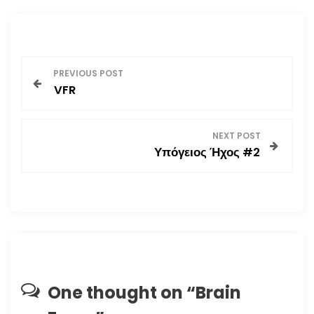
Π
PREVIOUS POST
VFR
λ
ο
NEXT POST
Υπόγειος Ήχος #2
ή
γ
η
σ
η
One thought on “
Brain