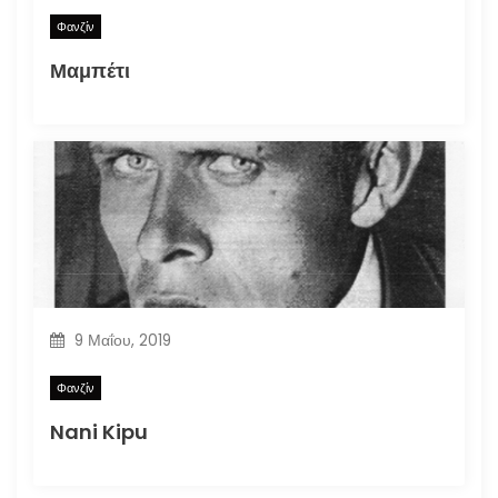
Φανζίν
Μαμπέτι
9 Μαΐου, 2019
Φανζίν
Nani Kipu