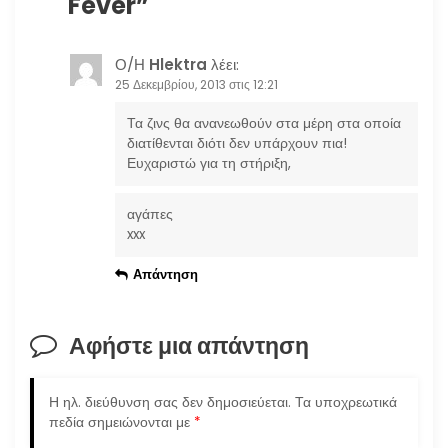
Fever
”
ά
ρ
Ο/Η
Hlektra
λέει:
25 Δεκεμβρίου, 2013 στις 12:21
θ
Τα ζινς θα ανανεωθούν στα μέρη στα οποία
ρ
διατίθενται διότι δεν υπάρχουν πια!
Ευχαριστώ για τη στήριξη,
ω
αγάπες
ν
xxx
Απάντηση
Αφήστε μια απάντηση
Η ηλ. διεύθυνση σας δεν δημοσιεύεται.
Τα υποχρεωτικά
πεδία σημειώνονται με
*