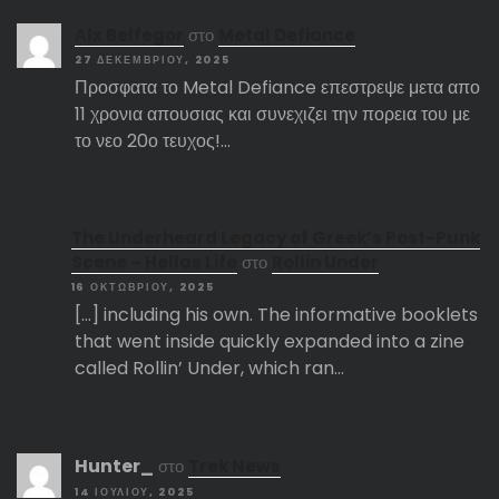
Αlx Belfegor
στο
Metal Defiance
27 ΔΕΚΕΜΒΡΊΟΥ, 2025
Προσφατα το Metal Defiance επεστρεψε μετα απο
11 χρονια απουσιας και συνεχιζει την πορεια του με
το νεο 20ο τευχος!…
The Underheard Legacy of Greek’s Post-Punk
Scene – Hellas Life
στο
Rollin Under
16 ΟΚΤΩΒΡΊΟΥ, 2025
[…] including his own. The informative booklets
that went inside quickly expanded into a zine
called Rollin’ Under, which ran…
Hunter_
στο
Trek News
14 ΙΟΥΛΊΟΥ, 2025