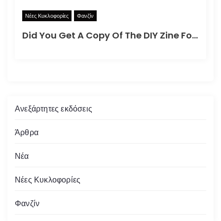
Νέες Κυκλοφορίες
Φανζίν
Did You Get A Copy Of The DIY Zine For How To Better Participate In Your Local Apocalypse?
Ανεξάρτητες εκδόσεις
Άρθρα
Νέα
Νέες Κυκλοφορίες
Φανζίν