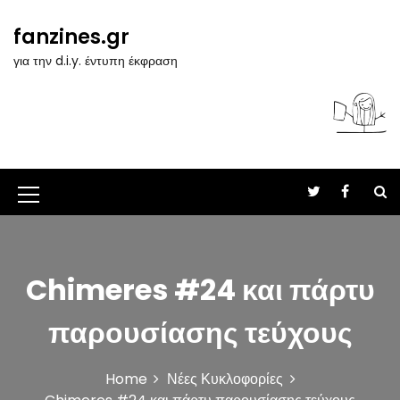
S
k
fanzines.gr
i
για την d.i.y. έντυπη έκφραση
p
t
o
c
o
n
t
M
e
n
e
t
n
Chimeres #24 και πάρτυ
u
I
παρουσίασης τεύχους
c
o
Home
Νέες Κυκλοφορίες