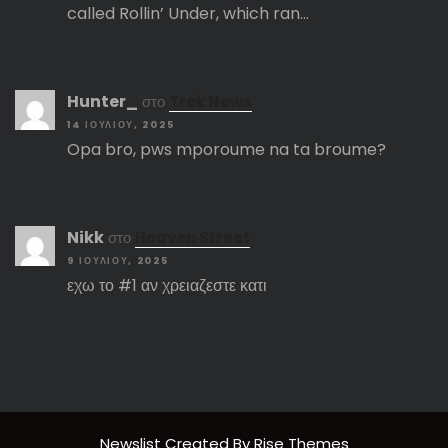
called Rollin’ Under, which ran…
Hunter_
στο
Trek News
14 ΙΟΥΛΊΟΥ, 2025
Opa bro, pws mporoume na ta broume?
Nikk
στο
Heaven Street
9 ΙΟΥΛΊΟΥ, 2025
εχω το #1 αν χρειαζεστε κατι
Newslist
Created By
Rise Themes