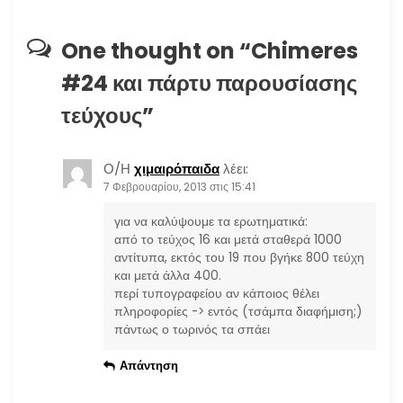
σ
η
One thought on “
Chimeres
#24 και πάρτυ παρουσίασης
ά
τεύχους
”
ρ
θ
Ο/Η
χιμαιρόπαιδα
λέει:
7 Φεβρουαρίου, 2013 στις 15:41
ρ
για να καλύψουμε τα ερωτηματικά:
από το τεύχος 16 και μετά σταθερά 1000
ω
αντίτυπα, εκτός του 19 που βγήκε 800 τεύχη
και μετά άλλα 400.
ν
περί τυπογραφείου αν κάποιος θέλει
πληροφορίες -> εντός (τσάμπα διαφήμιση;)
πάντως ο τωρινός τα σπάει
Απάντηση