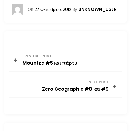
UNKNOWN_USER
On
27 Οκτωβρίου, 2012
By
Π
PREVIOUS POST
Mountza #5 και πάρτυ
λ
ο
NEXT POST
Zero Geographic #8 και #9
ή
γ
η