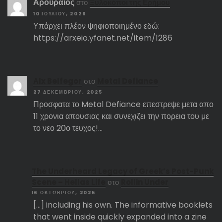
Αρουραίος
στο
Ξυλοκόποι της Ερήμου
10 ΙΟΥΛΊΟΥ, 2026
Υπάρχει πλέον ψηφιοποιημένο εδώ:
https://arxeio.yfanet.net/item/1286
Αlx Belfegor
στο
Metal Defiance
27 ΔΕΚΕΜΒΡΊΟΥ, 2025
Προσφατα το Metal Defiance επεστρεψε μετα απο
11 χρονια απουσιας και συνεχιζει την πορεια του με
το νεο 20ο τευχος!…
The Underheard Legacy of Greek’s Post-Punk
Scene – Hellas Life
στο
Rollin Under
16 ΟΚΤΩΒΡΊΟΥ, 2025
[…] including his own. The informative booklets
that went inside quickly expanded into a zine