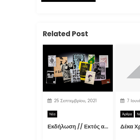
Related Post
25 Σεπτεμβρίου, 2021
7 Ιουν
Νέα
Άρθρα
Ν
Εκδήλωση // Εκτός αρχείου: Τα ελληνικά φανζίν στην εποχή της τεκμηρίωσης (30.09.2021)