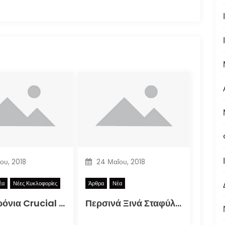
ίου, 2018
24 Μαΐου, 2018
έα
Νέες Κυκλοφορίες
Άρθρα
Νέα
Δέκα Χρόνια Crucial Zine + Πλούσια Δώρα!
Περσινά Ξινά Σταφύλια: Κώστας Μανιατόπουλος “Αυτοσκατατροφή”, Έκθεση 2018