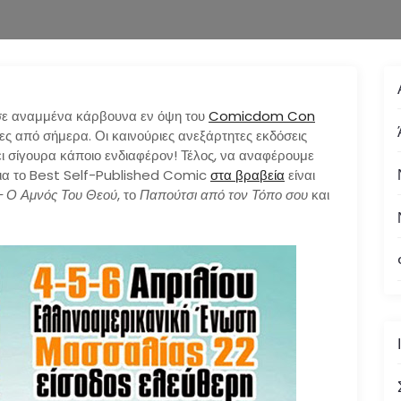
 σε αναμμένα
κάρβουνα
εν όψη του
Comicdom Con
δες από σήμερα. Οι καινούριες ανεξάρτητες εκδόσεις
ει σίγουρα κάποιο ενδιαφέρον! Τέλος, να αναφέρουμε
για το Best Self-Published Comic
στα βραβεία
είναι
 Ο Αμνός Του Θεού
, το
Παπούτσι από τον Τόπο σου
και