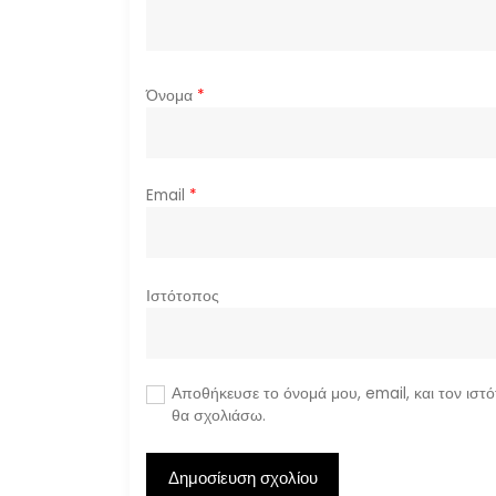
ρ
ω
Όνομα
*
ν
Email
*
Ιστότοπος
Αποθήκευσε το όνομά μου, email, και τον ιστ
θα σχολιάσω.