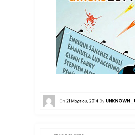
UNKNOWN_
On
21 Μαρτίου, 2014
By
Π