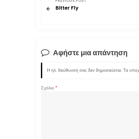
PREVIOUS POST
Bitter Fly
λ
ο
ή
Αφήστε μια απάντηση
γ
η
Η ηλ. διεύθυνση σας δεν δημοσιεύεται.
Τα υποχ
σ
Σχόλιο
*
η
ά
ρ
θ