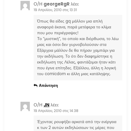
Ο/Η
georgeRgR
λέει:
19 Απριλίου, 2010 στις 13:31
Όπως θα είδες gq μάλλον μια απλή
αναφορά έκανα, παρά μετέφερα το κλίμα
που μου περιέγραψες!
Το “μυστική”, το οποίο και διόρθωσα, το λέω
μιας και όσοι δεν γυρνοβολούσαν στα
Εξάρχεια μάλλον δε θα πήραν χαμπάρι για
την εκδήλωση. Το ότι δεν διαφημίστηκε η
εκδήλωση της Λέλας, φαντάζομαι ήταν κάτι
που έγινε επίτηδες. Εξάλλου, άλλη η λογική
του comicdom κι άλλη μιας κατάληψης.
Απάντηση
Ο/Η
JN
λέει:
19 Απριλίου, 2010 στις 14:38
Έχοντας ρουφήξει αρκετά από την ενέργεια
κ των 2 αυτών εκδηλώσεων τις μέρες που