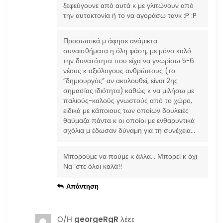
ξεφεύγουνε από αυτά κ με γλιτώνουν από
την αυτοκτονία ή το να αγοράσω τανκ :P :P
Προσωπικά μ άφησε ανάμικτα
συναισθήματα η όλη φάση, με μόνο καλό
την δυνατότητα που είχα να γνωρίσω 5-6
νέους κ αξιόλογους ανθρώπους (το
“δημιουργός” αν ακολουθεί, είναι 2ης
σημασίας ιδιότητα) καθώς κ να μιλήσω με
παλιούς-καλούς γνωστούς από το χώρο,
ειδικά με κάποιους των οποίων δουλειές
θαύμαζα πάντα κ οι οποίοι με ενθαρυντικά
σχόλια μ έδωσαν δύναμη για τη συνέχεια…
Μπορούμε να πούμε κ άλλα… Μπορεί κ όχι
Να ‘στε όλοι καλά!!
Απάντηση
Ο/Η
georgeRgR
λέει: