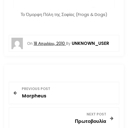
Το Όμορφη Πόλη της Σοφίας (Frogs & Dogs)
UNKNOWN_USER
On
18 Απριλίου, 2010
By
Π
PREVIOUS POST
Morpheus
λ
ο
NEXT POST
Πρωτοβουλία
ή