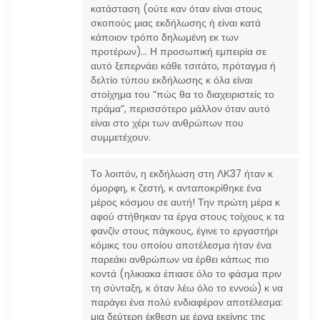
κατάσταση (ούτε καν όταν είναι στους
σκοπούς μιας εκδήλωσης ή είναι κατά
κάποιον τρόπο δηλωμένη εκ των
προτέρων)… Η προσωπική εμπειρία σε
αυτό ξεπερνάει κάθε τσιτάτο, πρόταγμα ή
δελτίο τύπου εκδήλωσης κ όλα είναι
στοίχημα του “πώς θα το διαχειριστείς το
πράμα”, περισσότερο μάλλον όταν αυτό
είναι στο χέρι των ανθρώπων που
συμμετέχουν.
Το λοιπόν, η εκδήλωση στη ΛΚ37 ήταν κ
όμορφη, κ ζεστή, κ ανταποκρίθηκε ένα
μέρος κόσμου σε αυτή! Την πρώτη μέρα κ
αφού στήθηκαν τα έργα στους τοίχους κ τα
φανζίν στους πάγκους, έγινε το εργαστήρι
κόμικς του οποίου αποτέλεσμα ήταν ένα
παρεάκι ανθρώπων να έρθει κάπως πιο
κοντά (ηλικιακα έπιασε όλο το φάσμα πριν
τη σύνταξη, κ όταν λέω όλο το εννοώ) κ να
παράγει ένα πολύ ενδιαφέρον αποτέλεσμα:
μια δεύτερη έκθεση με έργα εκείνης της