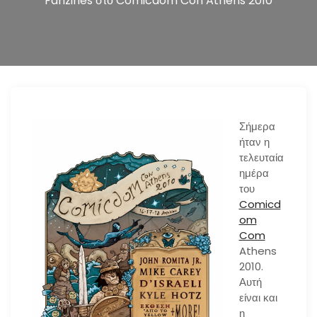
Fanzines στο Comicdom Con Athens 2010
n
Σήμερα
ήταν η
τελευταία
ημέρα
του
Comicd
om
Com
Athens
2010.
Αυτή
είναι και
η