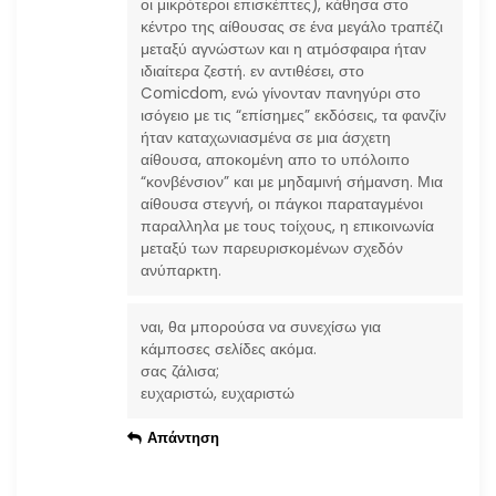
οι μικρότεροι επισκέπτες), κάθησα στο
κέντρο της αίθουσας σε ένα μεγάλο τραπέζι
μεταξύ αγνώστων και η ατμόσφαιρα ήταν
ιδιαίτερα ζεστή. εν αντιθέσει, στο
Comicdom, ενώ γίνονταν πανηγύρι στο
ισόγειο με τις “επίσημες” εκδόσεις, τα φανζίν
ήταν καταχωνιασμένα σε μια άσχετη
αίθουσα, αποκομένη απο το υπόλοιπο
“κονβένσιον” και με μηδαμινή σήμανση. Μια
αίθουσα στεγνή, οι πάγκοι παραταγμένοι
παραλληλα με τους τοίχους, η επικοινωνία
μεταξύ των παρευρισκομένων σχεδόν
ανύπαρκτη.
ναι, θα μπορούσα να συνεχίσω για
κάμποσες σελίδες ακόμα.
σας ζάλισα;
ευχαριστώ, ευχαριστώ
Απάντηση