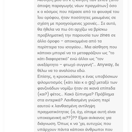
άποψη παραγωγής νέων πραγμάτων) όσο
κ ο κόσμος που πέρασε από το φουαγιέ του
1ου ορόφου, ήταν ποσότητες μειωμένες σε
σχέση με προηγούμενες χρονιές… Σε αυτό,
θα ήθελα να πω ότι αρχίζω να βρίσκω
προβληματική την παρουσία των zines σε
άλλο όροφο – αποκομμένα από τα
περίπτερα του ισογείου… Μια αίσθηση που
κάποιοι μπορεί να το μεταφράζουν ως “το
κάτι διαφορετικό” ενώ άλλοι ως “τον
ανεξάρτητο – φτωχό συγγενή”… Anyway, δε
θέλω να το αναλύσω εδώ.
Επίσης, η κρυοκωλίαση κ ένας υποβόσκων
ψιλομυτισμός (κάτι λέει κ ο gq) μεταξύ των
φανζινάδων νομίζω ήταν σε ικανά επίπεδα
(και?) φέτος… Κακό ξύπνημα? Πρόβλημα
στα εντερικά? Λανθασμένη γνώση περί
εαυτού κ λανθασμένη αντίληψη
πραγματικότητας (α, όχι, είπαμε αυτή είναι
υποκειμενική εε??)?? Είμαι ανίκανος για
διάγνωση. Όπως κ να ‘χει, ευτυχώς που
υπάρχουν πάντα κάποιοι άνθρωποι που