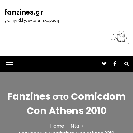
S
k
fanzines.gr
i
για την d.i.y. έντυπη έκφραση
p
t
o
c
o
n
t
M
e
n
e
t
n
Fanzines στο Comicdom
u
I
Con Athens 2010
c
o
Home
Νέα