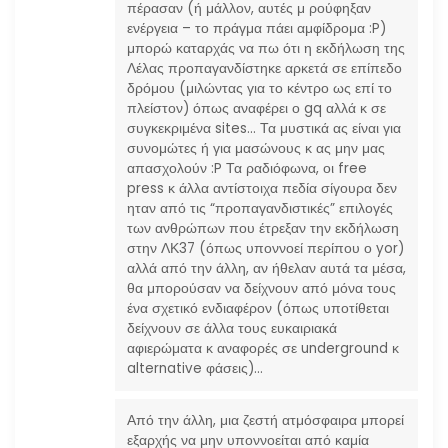
πέρασαν (ή μάλλον, αυτές μ ρούφηξαν
ενέργεια – το πράγμα πάει αμφίδρομα :P)
μπορώ καταρχάς να πω ότι η εκδήλωση της
Λέλας προπαγανδίστηκε αρκετά σε επίπεδο
δρόμου (μιλώντας για το κέντρο ως επί το
πλείστον) όπως αναφέρει ο gq αλλά κ σε
συγκεκριμένα sites… Τα μυστικά ας είναι για
συνομώτες ή για μασώνους κ ας μην μας
απασχολούν :P Τα ραδιόφωνα, οι free
press κ άλλα αντίστοιχα πεδία σίγουρα δεν
ηταν από τις “προπαγανδιστικές” επιλογές
των ανθρώπων που έτρεξαν την εκδήλωση
στην ΛΚ37 (όπως υποννοεί περίπου ο yor)
αλλά από την άλλη, αν ήθελαν αυτά τα μέσα,
θα μπορούσαν να δείχνουν από μόνα τους
ένα σχετικό ενδιαφέρον (όπως υποτίθεται
δείχνουν σε άλλα τους ευκαιριακά
αφιερώματα κ αναφορές σε underground κ
alternative φάσεις)…
Από την άλλη, μια ζεστή ατμόσφαιρα μπορεί
εξαρχής να μην υποννοείται από καμία