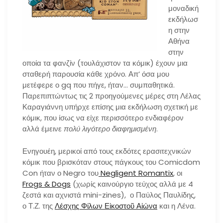
μοναδική
εκδήλωσ
η στην
Αθήνα
στην
οποία τα φανζίν (τουλάχιστον τα κόμικ) έχουν μια
σταθερή παρουσία κάθε χρόνο. Απ’ όσα μου
μετέφερε ο gq που πήγε, ήταν… συμπαθητικά.
Παρεπιπτώντως τις 2 προηγούμενες μέρες στη Λέλας
Καραγιάννη υπήρχε επίσης μια εκδήλωση σχετική με
κόμικ, που ίσως να είχε περισσότερο ενδιαφέρον
αλλά έμεινε
πολύ λιγότερο διαφημισμένη
.
Ενηγουέη, μερικοί από τους εκδότες ερασιτεχνικών
κόμικ που βρισκόταν στους πάγκους του Comicdom
Con ήταν ο Negro του
Negligent Romantix
, οι
Frogs & Dogs
(χωρίς καινούργιο τεύχος αλλά με 4
ζεστά και αχνιστά mini-zines), ο Παύλος Παυλίδης,
ο Τ.Ζ. της
Λέσχης Φίλων Εἰκοστοῦ Αἰώνα
και η Λένα.