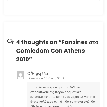
γ
η
σ
η
4 thoughts on “
Fanzines στο
Comicdom Con Athens
ά
2010
”
ρ
θ
Ο/Η
gq
λέει:
19 Απριλίου, 2010 στις 00:12
ρ
παρόλο που φλόκαρα τον yor να
αποτυπώσει τις παραληρηματικές
ω
εντυπώσεις μου, και τον ευχαριστώ γιατί το
έκανε καλύτερα απ’ ότι θα το έκανα εγώ, θα
ν
ήθελα να επισημάνω τα εξής: