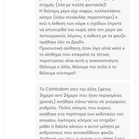
στιγμής (όλα με πολλή φαντασία)!
Η δεύτερη μέρα είχε σαφώς πολλαπλάσιο
κόσμο (ελέω συναυλίας περισσότερο) κ
ενώ η έκθεση των κόμικ κ σχεδίων έπρεπε
να αποσυρθεί πιο νωρίς από τον χώρο για
λειτουργικούς λόγους, η έκθεση με τα φανζίν
τιμήθηκε όλο τα βραδύ.
Προσωπική αίσθηση, ήταν λίγο αλλά καλό κ
το αίσθημα που επικρατεί σε τέτοιες
περιπτώσεις είναι αυτή η ανικανοποίηση.
Θέλουμε κ άλλο, θέλουμε πιο πολύ κ το
θέλουμε σύντομα!!
Το Comicdom από την άλλη (φέτος
3ημερο αντί 2ήμερο που ήταν περασμένες
χρονιές) κινήθηκε πάνω-κάτω σε γνώριμους
ρυθμούς. Πολύς κόσμος που κυριως
κινήθηκε στα περίπτερα των εκδοτικών του
ισογείου, λιγότερος κόσμος να στηρίξει-
μάθει τί διάολο κάνουν κ αυτοί-μιλήσει με
ανθρώπους που αυτοεκδίδουν φανζίν.
Αίσθησή μου ότι κ η κίνηση των zines (από