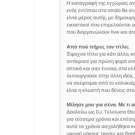
Η καταγραφή της εγχώριας αν
ενός εντύπου στο οποίο θα 
είναι μέρος αυτής, με δημιου
εικαστικοί που επιμελούνται 
που διοργανώνουν live και άτ
Από πού πήρες τον τίτλο;
Έψαχνα τίτλο για κάτι άλλο, κ
αντίκρισα για πρώτη φορά συ
οπτικά και σαν έννοια, στα ελ
λειτουργούσε στην άλλη ιδέα,
να σκέφτομαι από το καλοκαίρι
είναι η κλωστή που δένεις στο
Μίλησε μου για σένα. Με τι 
Δουλεύω ως DJ. Tελείωσα Θεα
για τέσσερα χρόνια και επέστ
αυτά τα χρόνια ασχολήθηκα κ
μικρού μήκους ταινίες και βο