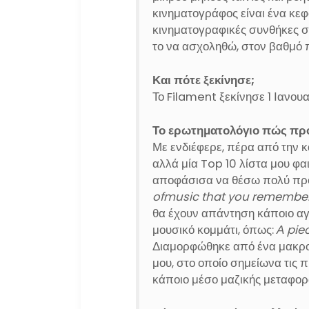
κινηματογράφος είναι ένα κεφά
κινηματογραφικές συνθήκες σ
το να ασχοληθώ, στον βαθμό 
Και πότε ξεκίνησε;
Το Filament ξεκίνησε 1 Ιανουα
Το ερωτηματολόγιο πώς πρ
Με ενδιέφερε, πέρα από την 
αλλά μία Top 10 λίστα μου φα
αποφάσισα να θέσω πολύ πρ
ofmusic that you remember
θα έχουν απάντηση κάποιο αγ
μουσικό κομμάτι, όπως:
Α pie
Διαμορφώθηκε από ένα μακροσ
μου, στο οποίο σημείωνα τις 
κάποιο μέσο μαζικής μεταφορά