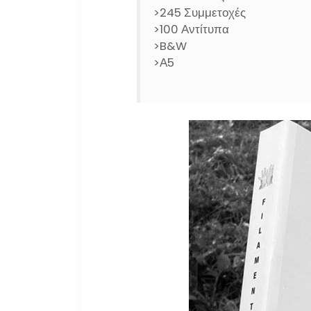
>245 Συμμετοχές
>100 Αντίτυπα
>B&W
>Α5