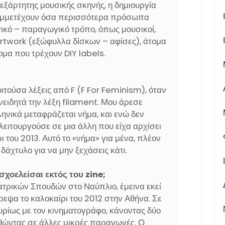
εξάρτητης μουσικής σκηνής, η δημιουργία
συμμετέχουν όσα περισσότερα πρόσωπα
ργικό – παραγωγικό τρόπο, όπως μουσικοί,
artwork (εξώφυλλα δίσκων – αφίσες), άτομα
ομα που τρέχουν DIY labels.
οιτούσα λέξεις από F (F For Feminism), όταν
νειδητά την λέξη filament. Μου άρεσε
ληνικά μεταφράζεται νήμα, και ενώ δεν
 λειτουργούσε σε μια άλλη που είχα αρχίσει
 του 2013. Αυτό το «νήμα» για μένα, πλέον
 δάχτυλο για να μην ξεχάσεις κάτι.
ασχοελείσαι εκτός του
zine
;
τρικών Σπουδών στο Ναύπλιο, έμεινα εκεί
ρεψα το καλοκαίρι του 2012 στην Αθήνα. Σε
υρίως με τον κινηματογράφο, κάνοντας δύο
ηθώντας σε άλλες μικρές παραγωγές. Ο