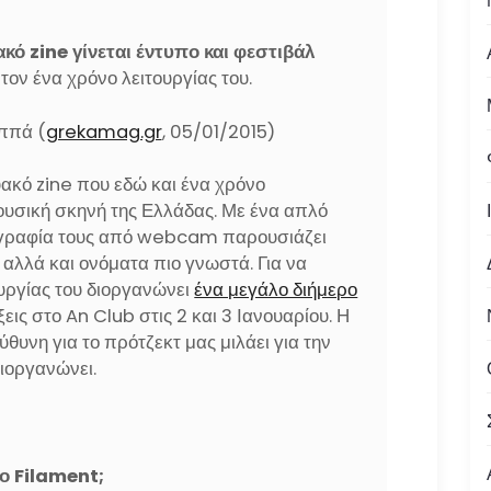
κό zine γίνεται έντυπο και φεστιβάλ
 τον ένα χρόνο λειτουργίας του.
ππά (
grekamag.gr
, 05/01/2015)
υακό zine που εδώ και ένα χρόνο
ουσική σκηνή της Ελλάδας. Με ένα απλό
ογραφία τους από webcam παρουσιάζει
αλλά και ονόματα πιο γνωστά. Για να
ουργίας του διοργανώνει
ένα μεγάλο διήμερο
εις στο An Club στις 2 και 3 Ιανουαρίου. Η
ύθυνη για το πρότζεκτ μας μιλάει για την
διοργανώνει.
το
Filament
;