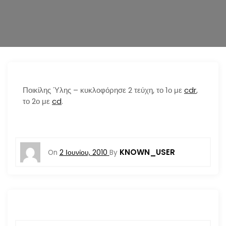
n
Ποικίλης Ύλης – κυκλοφόρησε 2 τεύχη, το 1ο με
cdr
,
το 2ο με
cd
.
KNOWN_USER
On
2 Ιουνίου, 2010
By