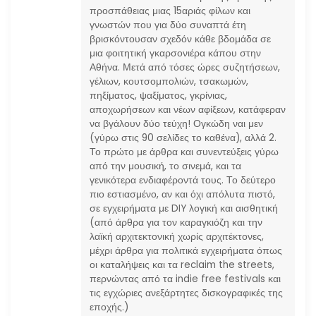
θ
προσπάθειας μιας 15αριάς φίλων και
γνωστών που για δύο συναπτά έτη
ρ
βρισκόντουσαν σχεδόν κάθε βδομάδα σε
μια φοιτητική γκαρσονιέρα κάπου στην
ω
Αθήνα. Μετά από τόσες ώρες συζητήσεων,
γέλιων, κουτσομπολιών, τσακωμών,
ν
πηξίματος, ψαξίματος, γκρίνιας,
αποχωρήσεων και νέων αφίξεων, κατάφεραν
να βγάλουν δύο τεύχη! Ογκώδη ναι μεν
(γύρω στις 90 σελίδες το καθένα), αλλά 2.
Το πρώτο με άρθρα και συνεντεύξεις γύρω
από την μουσική, το σινεμά, και τα
γενικότερα ενδιαφέροντά τους. Το δεύτερο
πιο εστιασμένο, αν και όχι απόλυτα πιστό,
σε εγχειρήματα με DIY λογική και αισθητική
(από άρθρα για τον καραγκιόζη και την
λαϊκή αρχιτεκτονική χωρίς αρχιτέκτονες,
μέχρι άρθρα για πολιτικά εγχειρήματα όπως
οι καταλήψεις και τα reclaim the streets,
περνώντας από τα indie free festivals και
τις εγχώριες ανεξάρτητες δισκογραφικές της
εποχής.)