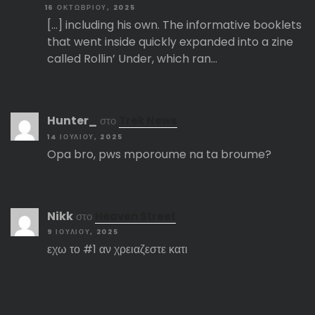
16 ΟΚΤΩΒΡΊΟΥ, 2025
[…] including his own. The informative booklets
that went inside quickly expanded into a zine
called Rollin’ Under, which ran…
Hunter_
στο
Trek News
14 ΙΟΥΛΊΟΥ, 2025
Opa bro, pws mporoume na ta broume?
Nikk
στο
Heaven Street
9 ΙΟΥΛΊΟΥ, 2025
εχω το #1 αν χρειαζεστε κατι