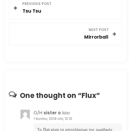
Π
PREVIOUS POST
Tsu Tsu
λ
ο
NEXT POST
Mirrorball
ή
γ
η
σ
η
One thought on “
Flux
”
ά
Ο/Η
sister o
λέει:
ρ
1 Ιουνίου, 2014 στις 13:10
Το flux είναι το αποτέλεσμα της ομαδικής