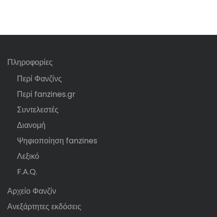
Πληροφορίες
Περί Φανζίνς
Περί fanzines.gr
Συντελεστές
Διανομή
Ψηφιοποίηση fanzines
Λεξικό
F.A.Q.
Αρχείο Φανζίν
Ανεξάρτητες εκδόσεις