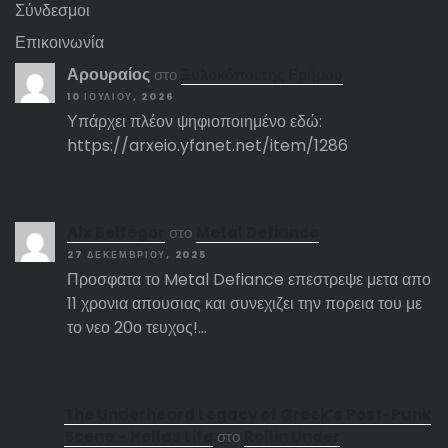
Σύνδεσμοι
Επικοινωνία
Αρουραίος
στο
Ξυλοκόποι της Ερήμου
10 ΙΟΥΛΊΟΥ, 2026
Υπάρχει πλέον ψηφιοποιημένο εδώ:
https://arxeio.yfanet.net/item/1286
Αlx Belfegor
στο
Metal Defiance
27 ΔΕΚΕΜΒΡΊΟΥ, 2025
Προσφατα το Metal Defiance επεστρεψε μετα απο
11 χρονια απουσιας και συνεχιζει την πορεια του με
το νεο 20ο τευχος!…
The Underheard Legacy of Greek’s Post-Punk
Scene – Hellas Life
στο
Rollin Under