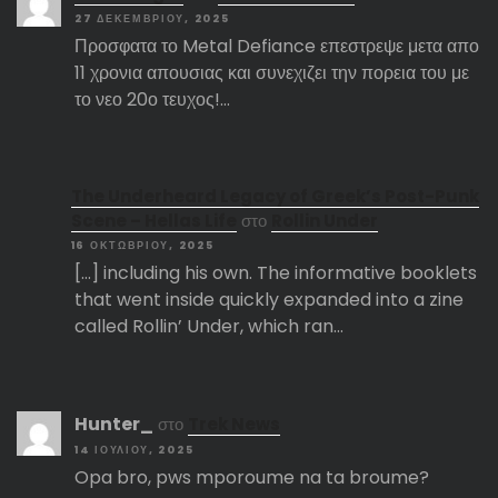
27 ΔΕΚΕΜΒΡΊΟΥ, 2025
Προσφατα το Metal Defiance επεστρεψε μετα απο
11 χρονια απουσιας και συνεχιζει την πορεια του με
το νεο 20ο τευχος!…
The Underheard Legacy of Greek’s Post-Punk
Scene – Hellas Life
στο
Rollin Under
16 ΟΚΤΩΒΡΊΟΥ, 2025
[…] including his own. The informative booklets
that went inside quickly expanded into a zine
called Rollin’ Under, which ran…
Hunter_
στο
Trek News
14 ΙΟΥΛΊΟΥ, 2025
Opa bro, pws mporoume na ta broume?