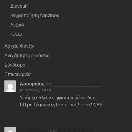
Διανομή
Ψηφιοποίηση fanzines
Λεξικό
F.A.Q.
Αρχείο Φανζίν
Ανεξάρτητες εκδόσεις
Σύνδεσμοι
Επικοινωνία
Αρουραίος
στο
Ξυλοκόποι της Ερήμου
10 ΙΟΥΛΊΟΥ, 2026
Υπάρχει πλέον ψηφιοποιημένο εδώ:
https://arxeio.yfanet.net/item/1286
Αlx Belfegor
στο
Metal Defiance