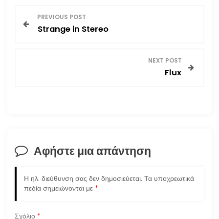
Π
PREVIOUS POST
Strange in Stereo
λ
ο
NEXT POST
Flux
ή
γ
η
σ
Αφήστε μια απάντηση
η
Η ηλ. διεύθυνση σας δεν δημοσιεύεται.
Τα υποχρεωτικά
ά
πεδία σημειώνονται με
*
ρ
Σχόλιο
*