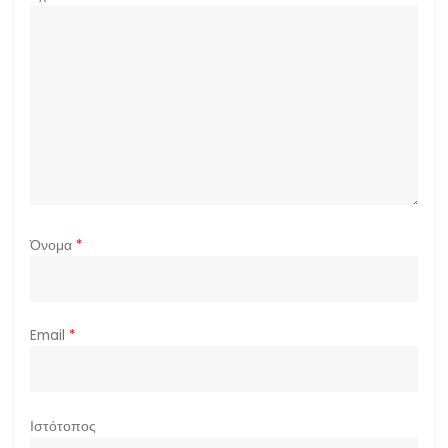
θ
ρ
ω
ν
Όνομα
*
Email
*
Ιστότοπος