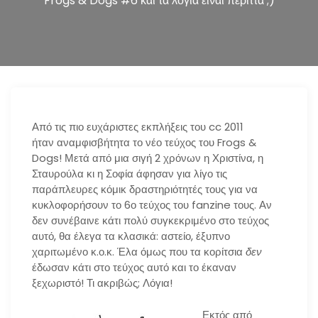
Frogs & Dogs #6 και τα λόγια είναι περιττά ;)
n
Από τις πιο ευχάριστες εκπλήξεις του cc 2011
ήταν αναμφισβήτητα το νέο τεύχος του Frogs &
Dogs! Μετά από μια σιγή 2 χρόνων η Χριστίνα, η
Σταυρούλα κι η Σοφία άφησαν για λίγο τις
παράπλευρες κόμικ δραστηριότητές τους για να
κυκλοφορήσουν το 6ο τεύχος του fanzine τους. Αν
δεν συνέβαινε κάτι πολύ συγκεκριμένο στο τεύχος
αυτό, θα έλεγα τα κλασικά: αστείο, έξυπνο
χαριτωμένο κ.ο.κ. Έλα όμως που τα κορίτσια
δεν
έδωσαν κάτι στο τεύχος αυτό και το έκαναν
ξεχωριστό! Τι ακριβώς; Λόγια!
Εκτός από