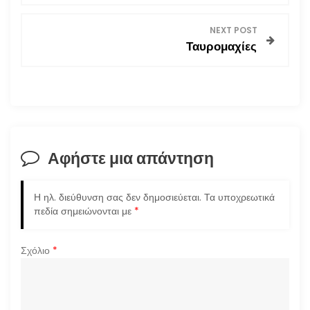
ο
NEXT POST
Ταυρομαχίες
ή
γ
η
σ
Αφήστε μια απάντηση
η
Η ηλ. διεύθυνση σας δεν δημοσιεύεται.
Τα υποχρεωτικά
ά
πεδία σημειώνονται με
*
ρ
Σχόλιο
*
θ
ρ