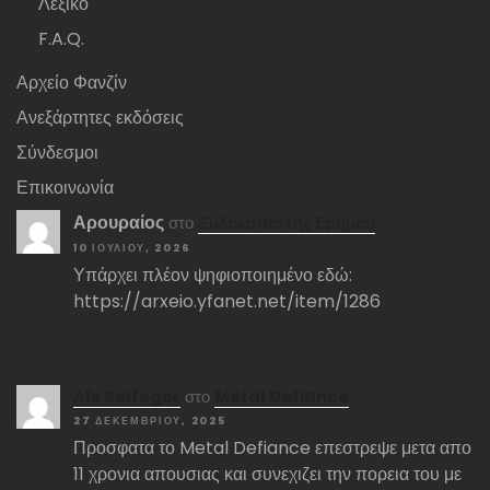
Λεξικό
F.A.Q.
Αρχείο Φανζίν
Ανεξάρτητες εκδόσεις
Σύνδεσμοι
Επικοινωνία
Αρουραίος
στο
Ξυλοκόποι της Ερήμου
10 ΙΟΥΛΊΟΥ, 2026
Υπάρχει πλέον ψηφιοποιημένο εδώ:
https://arxeio.yfanet.net/item/1286
Αlx Belfegor
στο
Metal Defiance
27 ΔΕΚΕΜΒΡΊΟΥ, 2025
Προσφατα το Metal Defiance επεστρεψε μετα απο
11 χρονια απουσιας και συνεχιζει την πορεια του με