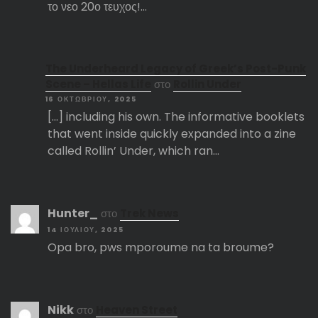
το νεο 20ο τευχος!…
The Underheard Legacy of Greek’s Post-Punk
Scene – Hellas Life
στο
Rollin Under
16 ΟΚΤΩΒΡΊΟΥ, 2025
[…] including his own. The informative booklets
that went inside quickly expanded into a zine
called Rollin’ Under, which ran…
Hunter_
στο
Trek News
14 ΙΟΥΛΊΟΥ, 2025
Opa bro, pws mporoume na ta broume?
Nikk
στο
Heaven Street