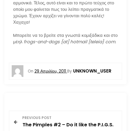
αρμονικά. Τέλος, αυτό είναι και το πρώτο τεύχος στο
οποίο μου φαίνεται πως του λείπει πραγματικά το
χρώμα. Έχουν αρχίζει να γίνονται πολύ καλές!
Χαχαχα!
Mπορείτε να το βρείτε στα γνωστά κομιξάδικα και στο
μέηλ
frogs-and-dogs {at] hotmail [teleia} com
.
UNKNOWN_USER
On
29 Απριλίου, 2011
By
Π
PREVIOUS POST
The Pimples #2 – Do it like the P.I.G.S.
λ