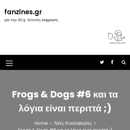
S
k
fanzines.gr
i
για την d.i.y. έντυπη έκφραση
p
t
o
c
o
n
t
M
e
n
e
t
n
Frogs & Dogs #6 και τα
u
I
λόγια είναι περιττά ;)
c
o
Home
Νέες Κυκλοφορίες