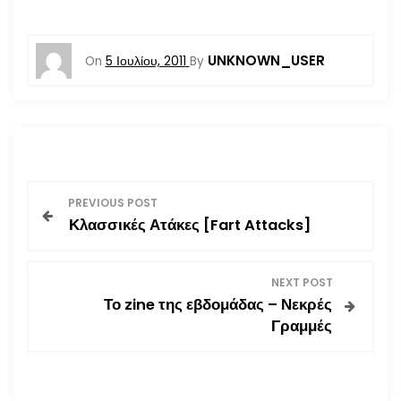
UNKNOWN_USER
On
5 Ιουλίου, 2011
By
Π
PREVIOUS POST
Κλασσικές Ατάκες [Fart Attacks]
λ
ο
NEXT POST
Το zine της εβδομάδας – Νεκρές
ή
Γραμμές
γ