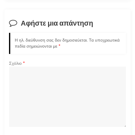
η
σ
Αφήστε μια απάντηση
η
ά
Η ηλ. διεύθυνση σας δεν δημοσιεύεται.
Τα υποχρεωτικά
πεδία σημειώνονται με
*
ρ
Σχόλιο
*
θ
ρ
ω
ν