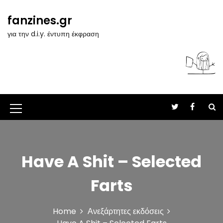
S
k
fanzines.gr
i
για την d.i.y. έντυπη έκφραση
p
t
o
c
o
n
t
M
e
n
e
t
n
Have A Shit – Selected
u
I
Farts
c
o
Home
Ανεξάρτητες εκδόσεις