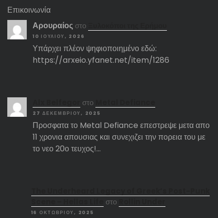
Επικοινωνία
Αρουραίος
στο
Ξυλοκόποι της Ερήμου
10 ΙΟΥΛΊΟΥ, 2026
Υπάρχει πλέον ψηφιοποιημένο εδώ:
https://arxeio.yfanet.net/item/1286
Αlx Belfegor
στο
Metal Defiance
27 ΔΕΚΕΜΒΡΊΟΥ, 2025
Προσφατα το Metal Defiance επεστρεψε μετα απο
11 χρονια απουσιας και συνεχιζει την πορεια του με
το νεο 20ο τευχος!…
The Underheard Legacy of Greek’s Post-Punk
Scene – Hellas Life
στο
Rollin Under
16 ΟΚΤΩΒΡΊΟΥ, 2025