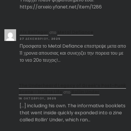
https://arxeio.yfanet.net/item/1286
Αlx Belfegor
στο
Metal Defiance
27 ΔΕΚΕΜΒΡΊΟΥ, 2025
Προσφατα το Metal Defiance επεστρεψε μετα απο
11 χρονια απουσιας και συνεχιζει την πορεια του με
το νεο 20ο τευχος!…
The Underheard Legacy of Greek’s Post-Punk
Scene – Hellas Life
στο
Rollin Under
16 ΟΚΤΩΒΡΊΟΥ, 2025
[…] including his own. The informative booklets
that went inside quickly expanded into a zine
called Rollin’ Under, which ran…