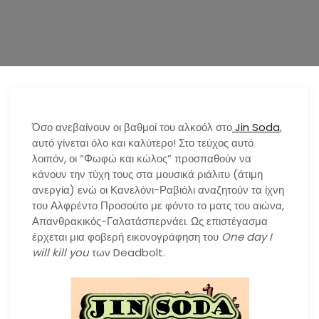
n
Όσο ανεβαίνουν οι βαθμοί του αλκοόλ στο
Jin Soda
,
αυτό γίνεται όλο και καλύτερο! Στο τεύχος αυτό
λοιπόν, οι “Φωφώ και κώλος” προσπαθούν να
κάνουν την τύχη τους στα μουσικά ριάλιτυ (άτιμη
ανεργία) ενώ οι Κανελόνι-Ραβιόλι αναζητούν τα ίχνη
του Αλφρέντο Προσούτο με φόντο το ματς του αιώνα,
Απανθρακικός-Γαλατάσπερνάει. Ως επιστέγασμα
έρχεται μια φοβερή εικονογράφηση του
One day I
will kill you
των Deadbolt.