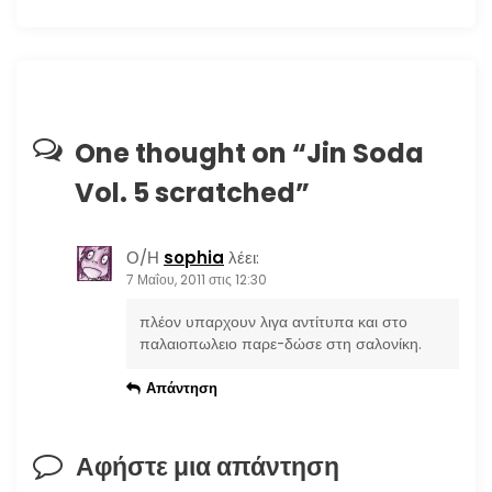
γ
η
σ
η
One thought on “
Jin Soda
Vol. 5 scratched
”
ά
ρ
Ο/Η
sophia
λέει:
7 Μαΐου, 2011 στις 12:30
θ
πλέον υπαρχουν λιγα αντίτυπα και στο
ρ
παλαιοπωλειο παρε-δώσε στη σαλονίκη.
ω
Απάντηση
ν
Αφήστε μια απάντηση