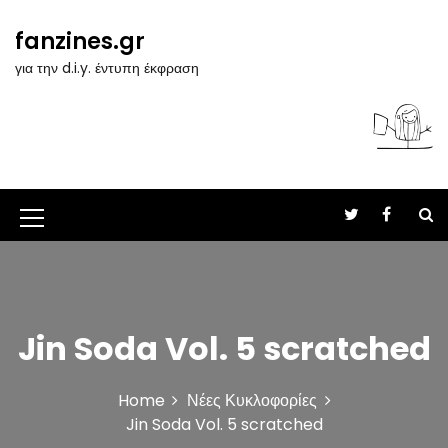
S
k
fanzines.gr
i
για την d.i.y. έντυπη έκφραση
p
t
o
c
o
n
t
M
e
n
e
t
n
u
Jin Soda Vol. 5 scratched
I
c
Home
Νέες Κυκλοφορίες
o
Jin Soda Vol. 5 scratched