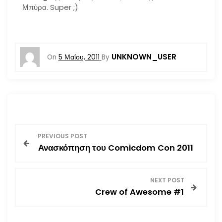
Μπύρα. Super ;)
UNKNOWN_USER
On
5 Μαΐου, 2011
By
Π
PREVIOUS POST
Ανασκόπηση του Comicdom Con 2011
λ
ο
NEXT POST
Crew of Awesome #1
ή