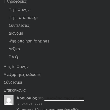
Πληροφορίες
Περί Φανζίνς
Περί fanzines.gr
Συντελεστές
Διανομή
Ψηφιοποίηση fanzines
Λεξικό
F.A.Q.
Αρχείο Φανζίν
Ανεξάρτητες εκδόσεις
Σύνδεσμοι
Επικοινωνία
Αρουραίος
στο
Ξυλοκόποι της Ερήμου
10 ΙΟΥΛΊΟΥ, 2026
Υπάρχει πλέον ψηφιοποιημένο εδώ: