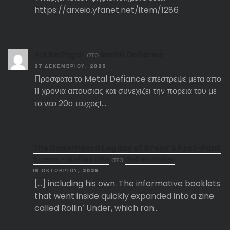
https://arxeio.yfanet.net/item/1286
Αlx Belfegor
στο
Metal Defiance
27 ΔΕΚΕΜΒΡΊΟΥ, 2025
Προσφατα το Metal Defiance επεστρεψε μετα απο
11 χρονια απουσιας και συνεχιζει την πορεια του με
το νεο 20ο τευχος!…
The Underheard Legacy of Greek’s Post-Punk
Scene – Hellas Life
στο
Rollin Under
16 ΟΚΤΩΒΡΊΟΥ, 2025
[…] including his own. The informative booklets
that went inside quickly expanded into a zine
called Rollin’ Under, which ran…