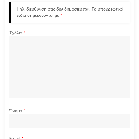
ά
Η ηλ. διεύθυνση σας δεν δημοσιεύεται.
Τα υποχρεωτικά
πεδία σημειώνονται με
*
ρ
Σχόλιο
*
θ
ρ
ω
ν
Όνομα
*
Email
*