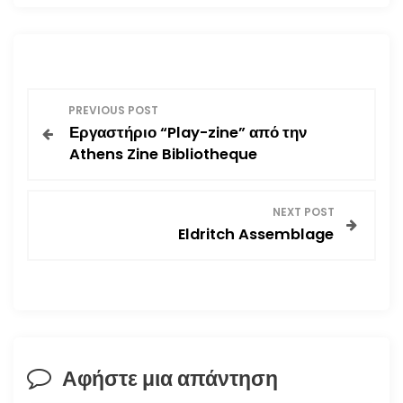
Π
PREVIOUS POST
Εργαστήριο “Play-zine” από την
λ
Athens Zine Bibliotheque
ο
NEXT POST
ή
Eldritch Assemblage
γ
η
σ
Αφήστε μια απάντηση
η