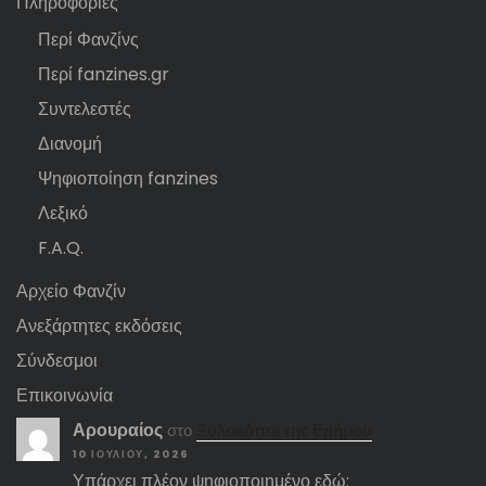
Πληροφορίες
Περί Φανζίνς
Περί fanzines.gr
Συντελεστές
Διανομή
Ψηφιοποίηση fanzines
Λεξικό
F.A.Q.
Αρχείο Φανζίν
Ανεξάρτητες εκδόσεις
Σύνδεσμοι
Επικοινωνία
Αρουραίος
στο
Ξυλοκόποι της Ερήμου
10 ΙΟΥΛΊΟΥ, 2026
Υπάρχει πλέον ψηφιοποιημένο εδώ: