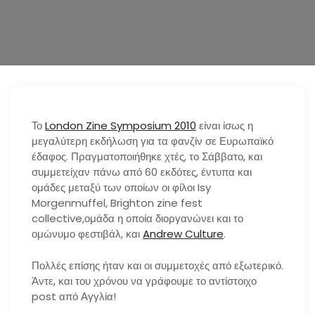
n
Το
London Zine Symposium 2010
είναι ίσως η
μεγαλύτερη εκδήλωση για τα φανζίν σε Ευρωπαϊκό
έδαφος. Πραγματοποιήθηκε χτές, το Σάββατο, και
συμμετείχαν πάνω από 60 εκδότες, έντυπα και
ομάδες μεταξύ των οποίων οι φίλοι Isy
Morgenmuffel, Brighton zine fest
collective,ομάδα η οποία διοργανώνει και το
ομώνυμο φεστιβάλ, και
Andrew Culture
.
Πολλές επίσης ήταν και οι συμμετοχές από εξωτερικό.
Άντε, και του χρόνου να γράφουμε το αντίστοιχο
post από Αγγλία!