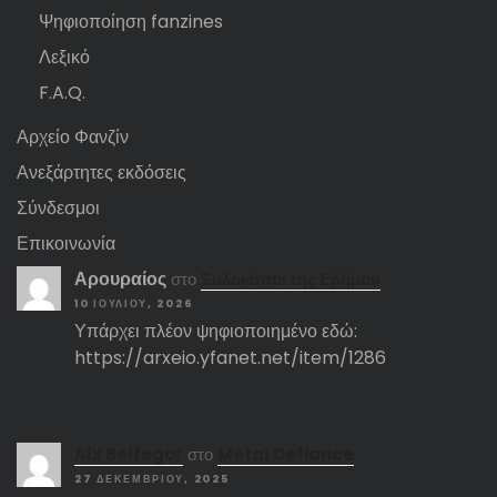
Ψηφιοποίηση fanzines
Λεξικό
F.A.Q.
Αρχείο Φανζίν
Ανεξάρτητες εκδόσεις
Σύνδεσμοι
Επικοινωνία
Αρουραίος
στο
Ξυλοκόποι της Ερήμου
10 ΙΟΥΛΊΟΥ, 2026
Υπάρχει πλέον ψηφιοποιημένο εδώ:
https://arxeio.yfanet.net/item/1286
Αlx Belfegor
στο
Metal Defiance
27 ΔΕΚΕΜΒΡΊΟΥ, 2025