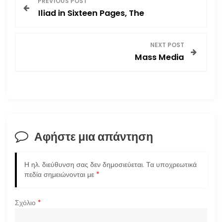
PREVIOUS POST
Iliad in Sixteen Pages, The
λ
ο
NEXT POST
Mass Media
ή
γ
η
σ
Αφήστε μια απάντηση
η
Η ηλ. διεύθυνση σας δεν δημοσιεύεται.
Τα υποχρεωτικά
ά
πεδία σημειώνονται με
*
ρ
Σχόλιο
*