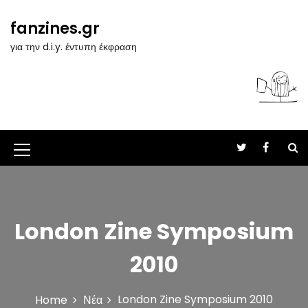
S
k
fanzines.gr
i
για την d.i.y. έντυπη έκφραση
p
t
o
c
o
n
t
M
e
n
e
t
n
u
London Zine Symposium
I
2010
c
o
London Zine Symposium 2010
Home
Νέα