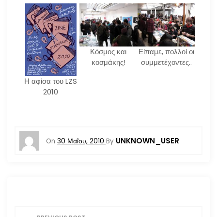
Κόσμος και
Είπαμε, πολλοί οι
κοσμάκης!
συμμετέχοντες..
Η αφίσα του LZS
2010
UNKNOWN_USER
On
30 Μαΐου, 2010
By
Π