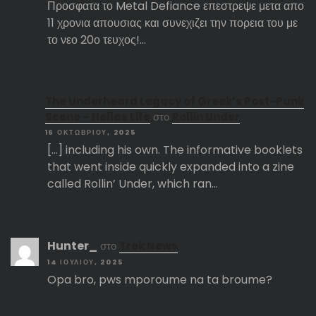
Προσφατα το Metal Defiance επεστρεψε μετα απο
11 χρονια απουσιας και συνεχιζει την πορεια του με
το νεο 20ο τευχος!…
The Underheard Legacy of Greek’s Post-Punk
Scene – Hellas Life
στο
Rollin Under
16 ΟΚΤΩΒΡΊΟΥ, 2025
[…] including his own. The informative booklets
that went inside quickly expanded into a zine
called Rollin’ Under, which ran…
Hunter_
στο
Trek News
14 ΙΟΥΛΊΟΥ, 2025
Opa bro, pws mporoume na ta broume?