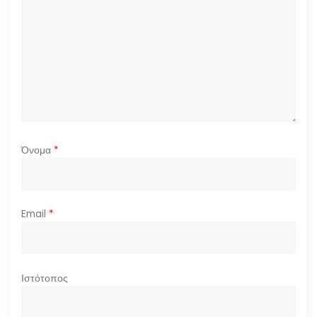
θ
ρ
ω
ν
Όνομα
*
Email
*
Ιστότοπος