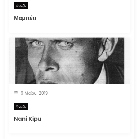
Φανζίν
Μαμπέτι
9 Μαΐου, 2019
Φανζίν
Nani Kipu