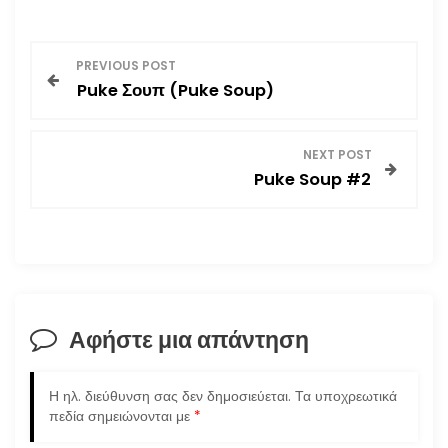
Π
PREVIOUS POST
Puke Σουπ (Puke Soup)
λ
ο
NEXT POST
Puke Soup #2
ή
γ
η
σ
Αφήστε μια απάντηση
η
Η ηλ. διεύθυνση σας δεν δημοσιεύεται.
Τα υποχρεωτικά
ά
πεδία σημειώνονται με
*