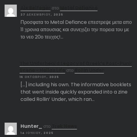
Αlx Belfegor
στο
Metal Defiance
27 ΔΕΚΕΜΒΡΊΟΥ, 2025
Προσφατα το Metal Defiance επεστρεψε μετα απο
11 χρονια απουσιας και συνεχιζει την πορεια του με
το νεο 20ο τευχος!…
The Underheard Legacy of Greek’s Post-Punk
Scene – Hellas Life
στο
Rollin Under
16 ΟΚΤΩΒΡΊΟΥ, 2025
[…] including his own. The informative booklets
that went inside quickly expanded into a zine
called Rollin’ Under, which ran…
Hunter_
στο
Trek News
14 ΙΟΥΛΊΟΥ, 2025