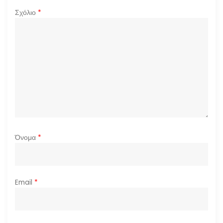
ρ
Σχόλιο
*
θ
ρ
ω
ν
Όνομα
*
Email
*