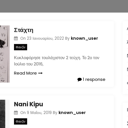
Στάχτη
known_user
On
23 Ιανουαρίου, 2022
By
Φανζίν
Κυκλοφόρησε τουλάχιστον 2 τεύχη. Το 2ο τον
Ιούλιο του 2016,
Read More
1 response
Nani Kipu
known_user
On
9 Μαΐου, 2019
By
Φανζίν