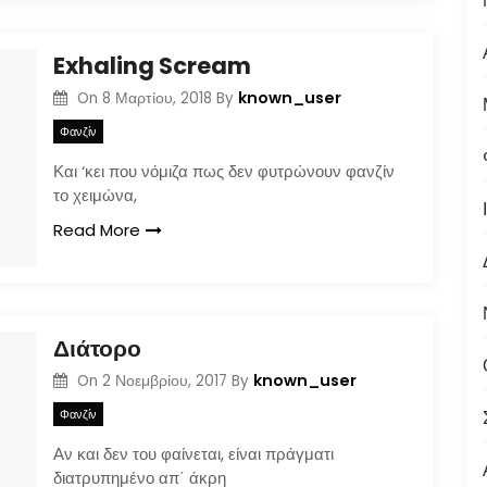
Exhaling Scream
known_user
On
8 Μαρτίου, 2018
By
Φανζίν
Και ‘κει που νόμιζα πως δεν φυτρώνουν φανζίν
το χειμώνα,
Read More
Διάτορο
known_user
On
2 Νοεμβρίου, 2017
By
Φανζίν
Αν και δεν του φαίνεται, είναι πράγματι
διατρυπημένο απ΄ άκρη