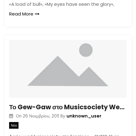
«A load of bull», «My eyes have seen the glory»,
Read More
Το Gew-Gaw στο Musicsociety Webradio
unknown_user
On
26 Νοεμβρίου, 2011
By
Νέα