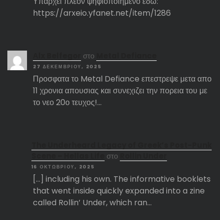
Υπάρχει πλέον ψηφιοποιημένο εδώ:
https://arxeio.yfanet.net/item/1286
Αlx Belfegor
στο
Metal Defiance
27 ΔΕΚΕΜΒΡΊΟΥ, 2025
Προσφατα το Metal Defiance επεστρεψε μετα απο
11 χρονια απουσιας και συνεχιζει την πορεια του με
το νεο 20ο τευχος!…
The Underheard Legacy of Greek’s Post-Punk
Scene – Hellas Life
στο
Rollin Under
16 ΟΚΤΩΒΡΊΟΥ, 2025
[…] including his own. The informative booklets
that went inside quickly expanded into a zine
called Rollin’ Under, which ran…