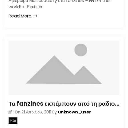
Αφιέρωμα Musicsociety στα fanzines – ENTER their
world! «…Εκεί που
Read More
Τα fanzines εκπέμπουν από τη ραδιοκουζίνα (28.04.11 στις 22.00)
unknown_user
On
21 Απριλίου, 2011
By
Νέα