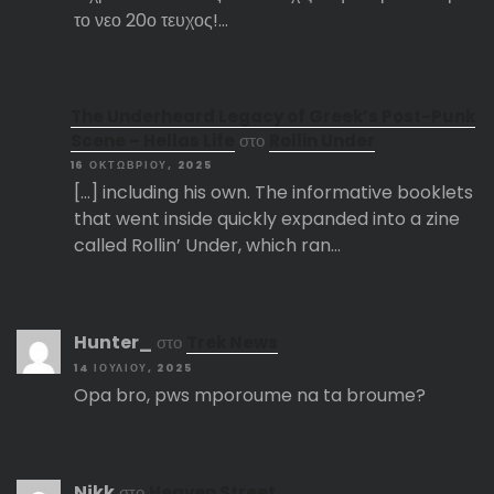
το νεο 20ο τευχος!…
The Underheard Legacy of Greek’s Post-Punk
Scene – Hellas Life
στο
Rollin Under
16 ΟΚΤΩΒΡΊΟΥ, 2025
[…] including his own. The informative booklets
that went inside quickly expanded into a zine
called Rollin’ Under, which ran…
Hunter_
στο
Trek News
14 ΙΟΥΛΊΟΥ, 2025
Opa bro, pws mporoume na ta broume?
Nikk
στο
Heaven Street