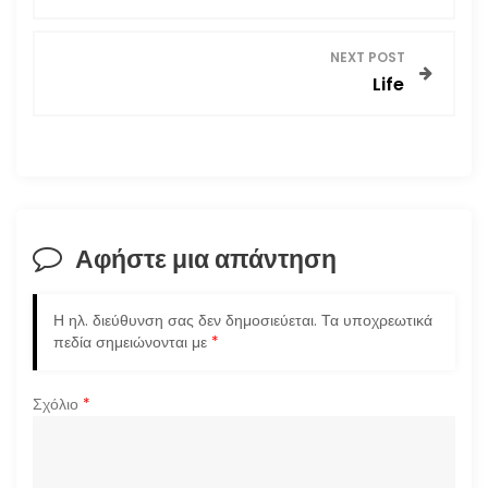
ο
NEXT POST
ή
Life
γ
η
σ
Αφήστε μια απάντηση
η
ά
Η ηλ. διεύθυνση σας δεν δημοσιεύεται.
Τα υποχρεωτικά
πεδία σημειώνονται με
*
ρ
Σχόλιο
*
θ
ρ