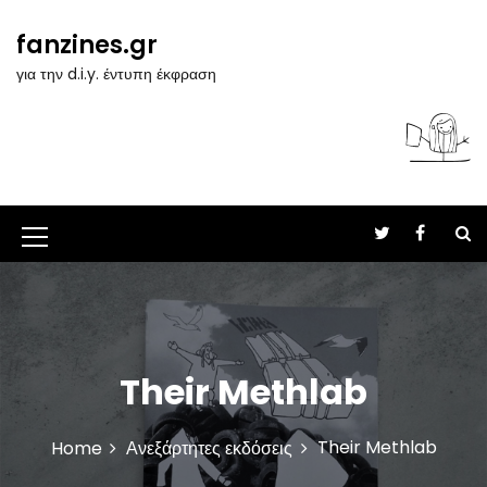
S
k
fanzines.gr
i
για την d.i.y. έντυπη έκφραση
p
t
o
c
o
n
t
M
e
n
e
t
n
u
Their Methlab
I
c
Their Methlab
Home
Ανεξάρτητες εκδόσεις
o