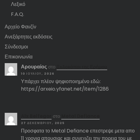
Λεξικό
F.A.Q.
Αρχείο Φανζίν
Ανεξάρτητες εκδόσεις
Σύνδεσμοι
Επικοινωνία
Αρουραίος
στο
Ξυλοκόποι της Ερήμου
10 ΙΟΥΛΊΟΥ, 2026
Υπάρχει πλέον ψηφιοποιημένο εδώ:
https://arxeio.yfanet.net/item/1286
Αlx Belfegor
στο
Metal Defiance
27 ΔΕΚΕΜΒΡΊΟΥ, 2025
Προσφατα το Metal Defiance επεστρεψε μετα απο
11 χρονια απουσιας και συνεχιζει την πορεια του με