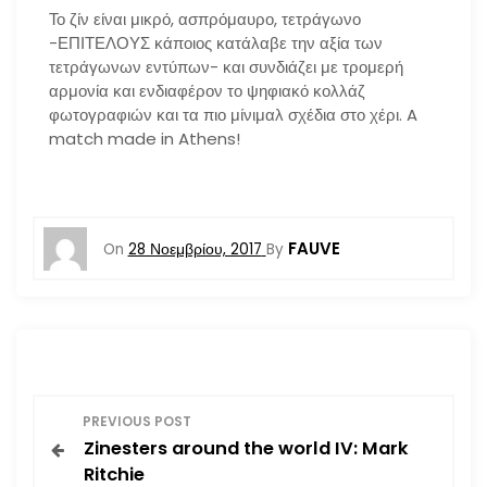
Το ζίν είναι μικρό, ασπρόμαυρο, τετράγωνο
-ΕΠΙΤΕΛΟΥΣ κάποιος κατάλαβε την αξία των
τετράγωνων εντύπων- και συνδιάζει με τρομερή
αρμονία και ενδιαφέρον το ψηφιακό κολλάζ
φωτογραφιών και τα πιο μίνιμαλ σχέδια στο χέρι. A
match made in Athens!
FAUVE
On
28 Νοεμβρίου, 2017
By
Π
PREVIOUS POST
Zinesters around the world IV: Mark
λ
Ritchie