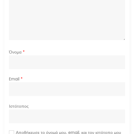
ω
ν
Όνομα
*
Email
*
Ιστότοπος
Αποθήκευσε το όνομά μου, email, και τον ιστότοπο μου