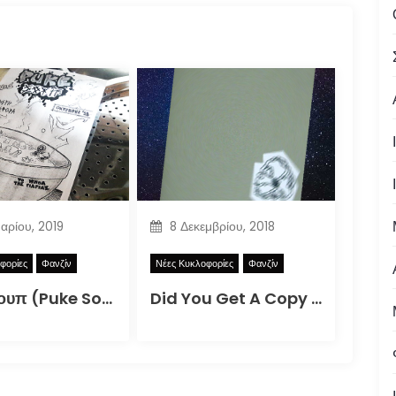
υαρίου, 2019
8 Δεκεμβρίου, 2018
φορίες
Φανζίν
Νέες Κυκλοφορίες
Φανζίν
Puke Σουπ (Puke Soup)
Did You Get A Copy Of The DIY Zine For How To Better Participate In Your Local Apocalypse?