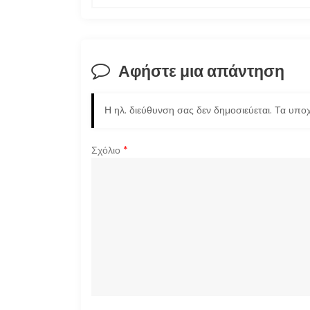
ο
ή
Αφήστε μια απάντηση
γ
η
Η ηλ. διεύθυνση σας δεν δημοσιεύεται.
Τα υποχ
σ
Σχόλιο
*
η
ά
ρ
θ
ρ