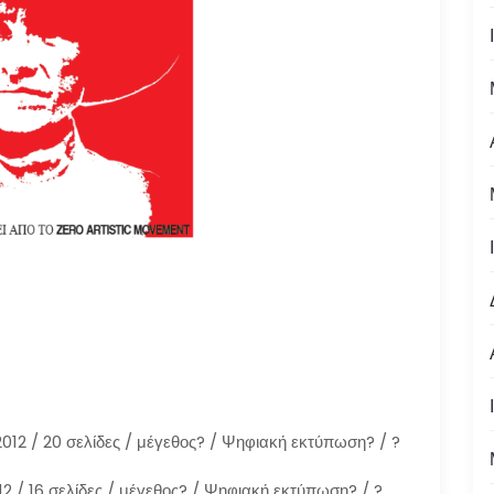
12 / 20 σελίδες / μέγεθος? / Ψηφιακή εκτύπωση? / ?
 / 16 σελίδες / μέγεθος? / Ψηφιακή εκτύπωση? / ?