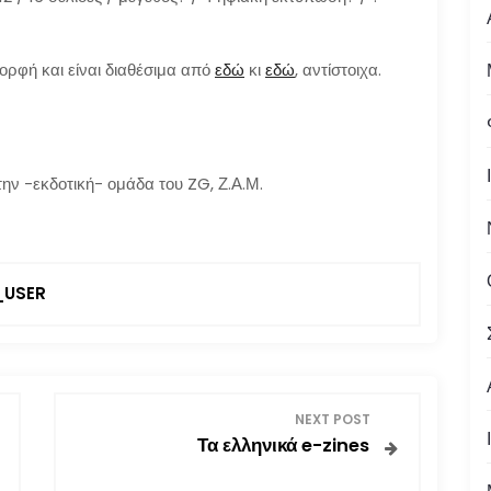
ορφή και είναι διαθέσιμα από
εδώ
κι
εδώ
, αντίστοιχα.
την -εκδοτική- ομάδα του ZG, Ζ.Α.Μ.
USER
NEXT POST
Τα ελληνικά e-zines