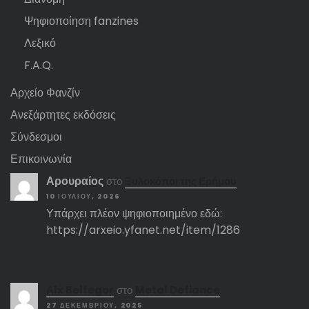
Ψηφιοποίηση fanzines
Λεξικό
F.A.Q.
Αρχείο Φανζίν
Ανεξάρτητες εκδόσεις
Σύνδεσμοι
Επικοινωνία
Αρουραίος
στο
Ξυλοκόποι της Ερήμου
10 ΙΟΥΛΊΟΥ, 2026
Υπάρχει πλέον ψηφιοποιημένο εδώ:
https://arxeio.yfanet.net/item/1286
Αlx Belfegor
στο
Metal Defiance
27 ΔΕΚΕΜΒΡΊΟΥ, 2025