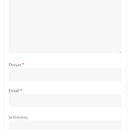
θ
ρ
ω
ν
Όνομα
*
Email
*
Ιστότοπος