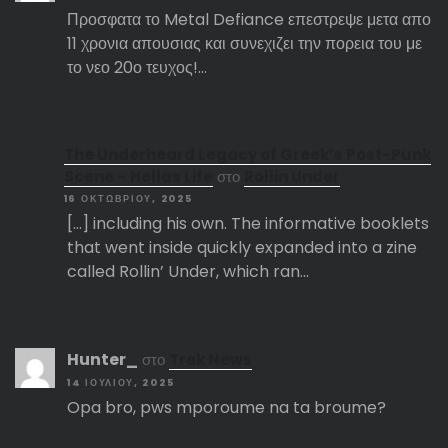
Προσφατα το Metal Defiance επεστρεψε μετα απο
11 χρονια απουσιας και συνεχιζει την πορεια του με
το νεο 20ο τευχος!…
The Underheard Legacy of Greek’s Post-Punk
Scene – Hellas Life
στο
Rollin Under
16 ΟΚΤΩΒΡΊΟΥ, 2025
[…] including his own. The informative booklets
that went inside quickly expanded into a zine
called Rollin’ Under, which ran…
Hunter_
στο
Trek News
14 ΙΟΥΛΊΟΥ, 2025
Opa bro, pws mporoume na ta broume?