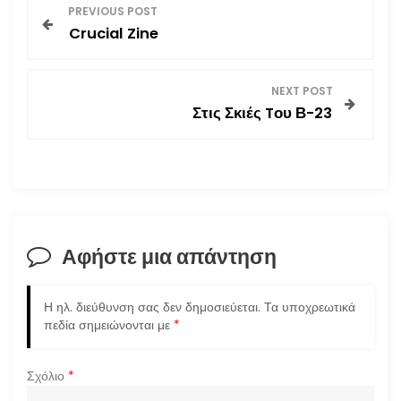
Π
PREVIOUS POST
Crucial Zine
λ
ο
NEXT POST
Στις Σκιές Tου Β-23
ή
γ
η
σ
Αφήστε μια απάντηση
η
Η ηλ. διεύθυνση σας δεν δημοσιεύεται.
Τα υποχρεωτικά
ά
πεδία σημειώνονται με
*
ρ
Σχόλιο
*