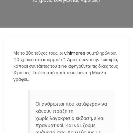
10 χρόνια κυνηγώντας Χίμαιρες!
n
Με το 28ο τεύχος τους, οι
Chimeres
συμπληρώνουν
“10 χρόνια στο κουρμπέτι”. Δραττόμενοι την ευκαιρία,
κάποιοι συντάκτες του zine αφηγούνται τις δικές τους
Χίμαιρες. Σε ένα από αυτά τα κείμενα η Μικέλα
γράφει…
Οι άνθρωποι που κατάφεραν να
κάνουν πράξη τη
χωρίς λογοκρισία έκδοση, είναι
πραγματικοί. Και ναι, ζούμε
ανάμεσά σας. Δουλεύουμε με