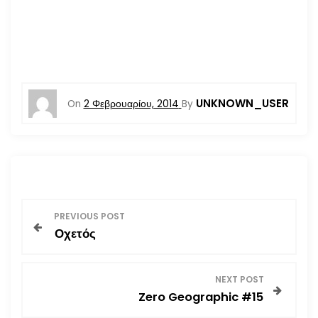
UNKNOWN_USER
On
2 Φεβρουαρίου, 2014
By
Π
PREVIOUS POST
Οχετός
λ
ο
NEXT POST
Zero Geographic #15
ή