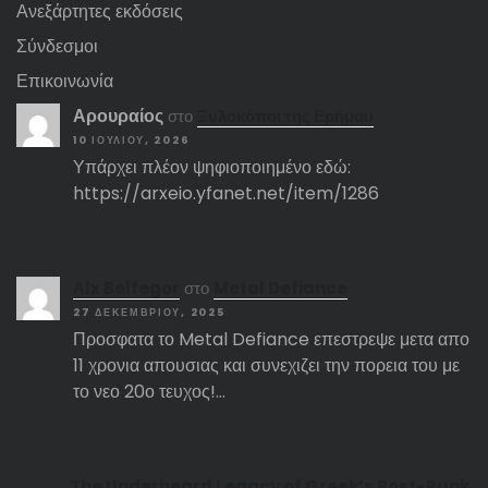
Ανεξάρτητες εκδόσεις
Σύνδεσμοι
Επικοινωνία
Αρουραίος
στο
Ξυλοκόποι της Ερήμου
10 ΙΟΥΛΊΟΥ, 2026
Υπάρχει πλέον ψηφιοποιημένο εδώ:
https://arxeio.yfanet.net/item/1286
Αlx Belfegor
στο
Metal Defiance
27 ΔΕΚΕΜΒΡΊΟΥ, 2025
Προσφατα το Metal Defiance επεστρεψε μετα απο
11 χρονια απουσιας και συνεχιζει την πορεια του με
το νεο 20ο τευχος!…
The Underheard Legacy of Greek’s Post-Punk