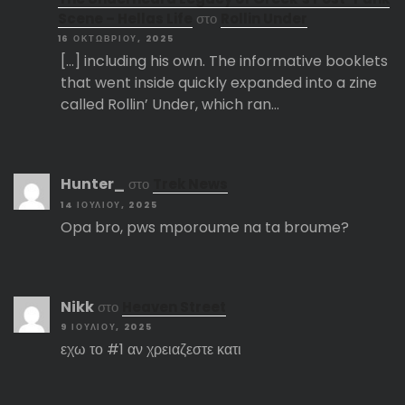
Scene – Hellas Life
στο
Rollin Under
16 ΟΚΤΩΒΡΊΟΥ, 2025
[…] including his own. The informative booklets
that went inside quickly expanded into a zine
called Rollin’ Under, which ran…
Hunter_
στο
Trek News
14 ΙΟΥΛΊΟΥ, 2025
Opa bro, pws mporoume na ta broume?
Nikk
στο
Heaven Street
9 ΙΟΥΛΊΟΥ, 2025
εχω το #1 αν χρειαζεστε κατι