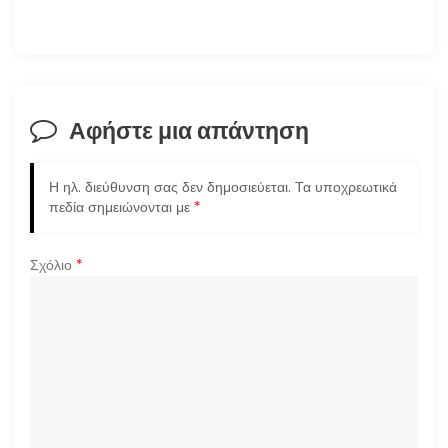
γ
η
σ
Αφήστε μια απάντηση
η
Η ηλ. διεύθυνση σας δεν δημοσιεύεται.
Τα υποχρεωτικά
ά
πεδία σημειώνονται με
*
ρ
Σχόλιο
*
θ
ρ
ω
ν