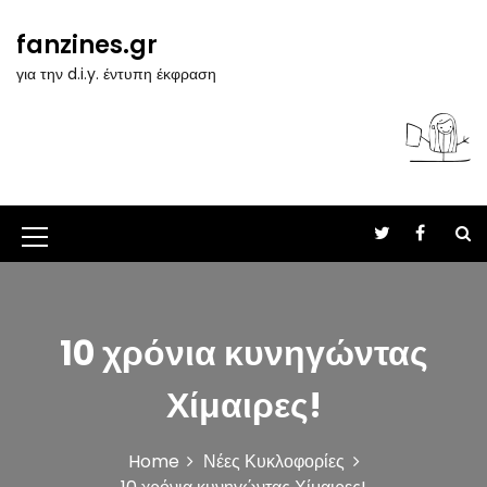
S
k
fanzines.gr
i
για την d.i.y. έντυπη έκφραση
p
t
o
c
o
n
t
M
e
n
e
t
n
10 χρόνια κυνηγώντας
u
I
Χίμαιρες!
c
o
Home
Νέες Κυκλοφορίες