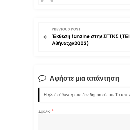
Π
PREVIOUS POST
Έκθεση fanzine στην ΣΓΤΚΣ (ΤΕΙ
λ
Αθήνας@2002)
ο
ή
Αφήστε μια απάντηση
γ
η
Η ηλ. διεύθυνση σας δεν δημοσιεύεται.
Τα υποχ
σ
Σχόλιο
*
η