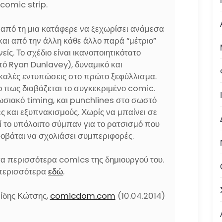
 comic strip.
από τη μια κατάφερε να ξεχωρίσει ανάμεσα
και από την άλλη κάθε άλλο παρά “μέτριο”
είς. Το σχέδιο είναι ικανοποιητικότατο
πό Ryan Dunlavey), δυναμικό και
καλές εντυπώσεις στο πρώτο ξεφύλλισμα.
το πως διαβάζεται το συγκεκριμένο comic.
πωσιακό timing, και punchlines στο σωστό
ς και εξυπνακισμούς. Χωρίς να μπαίνει σε
ρεί το υπόλοιπο σύμπαν για το ρατσισμό που
 φοβάται να σχολιάσει συμπεριφορές.
σα περισσότερα comics της δημιουργού του.
ε περισσότερα
εδώ
.
είδης Κώτσης,
comicdom.com
(10.04.2014)