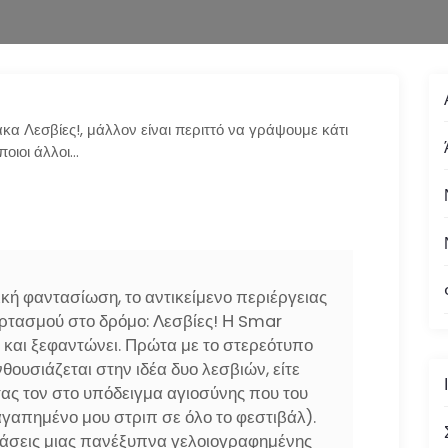
κα Λεσβίες!, μάλλον είναι περιττό να γράψουμε κάτι
οιοι άλλοι…
ική φαντασίωση, το αντικείμενο περιέργειας
ρτασμού στο δρόμο: Λεσβίες! Η Smar
ό και ξεφαντώνει. Πρώτα με το στερεότυπο
νθουσιάζεται στην ιδέα δυο λεσβιών, είτε
τας τον στο υπόδειγμα αγιοσύνης που του
γαπημένο μου στριπ σε όλο το φεστιβάλ).
δράσεις μιας πανέξυπνα γελοιογραφημένης