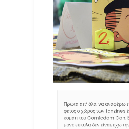
Πρώτα απ’ όλα, να αναφέρω π
φέτος ο χώρος των fanzines έδ
κομάτι του Comicdom Con. Επ
μόνο εύκολα δεν είναι, έχω τη