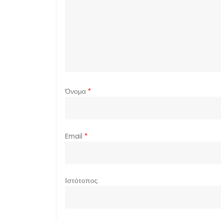
ά
ρ
θ
ρ
ω
Όνομα
*
ν
Email
*
Ιστότοπος