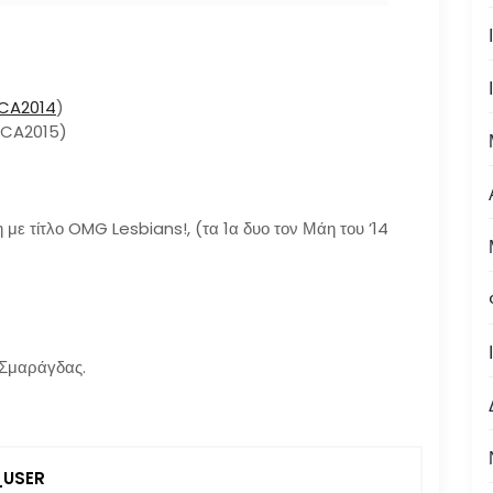
CA2014
)
CCA2015)
 με τίτλο OMG Lesbians!, (τα 1α δυο τον Μάη του ’14
 Σμαράγδας.
USER