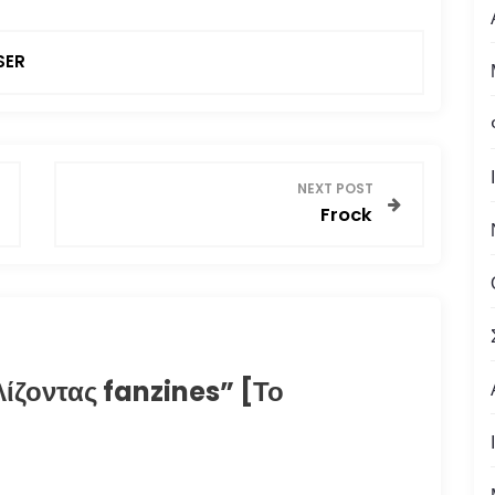
SER
NEXT POST
Frock
ίζοντας fanzines” [Το