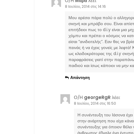
Ο/Η
Μάρα
λέει:
η
8 Ιουλίου, 2014 στις 14:16
Μου αρέσει πάρα πολύ ο αλληγορικ
ά
σκηνή και μπράβο σου. Είναι απίστ
επιτήδειοι πως το d.i.y είναι μια 
ρ
χόμπυ και πρέπει ο κόσμος να κατ
είσαι “ανιδιοτελής”. Εαν θες να β
θ
πεινάς ή να έχεις γονείς με λεφτά
ως κλειδοκράτορας της d.i.y σκηνή
παραφράσεις γιατί στην παραπάνω
ρ
παιδιού και ίσως κάποιοι να μην κ
ω
Απάντηση
ν
Ο/Η
georgeRgR
λέει:
8 Ιουλίου, 2014 στις 16:50
Η συνέντευξη του Ιάσονα έχει
στην ανάρτηση που είχα κάνει 
συνέντευξης για όποιον θέλει
άνθρωπος έβγαλε ένα έντυπο γ