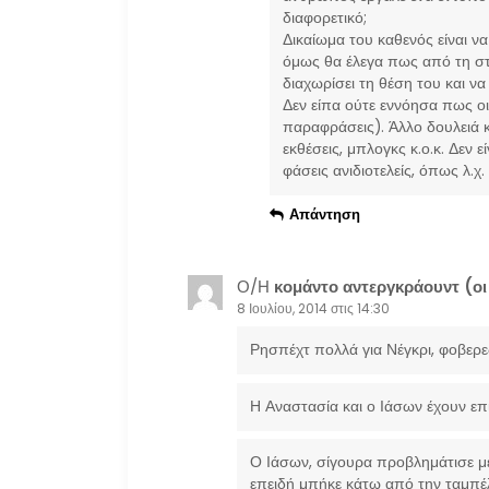
διαφορετικό;
Δικαίωμα του καθενός είναι να
όμως θα έλεγα πως από τη στι
διαχωρίσει τη θέση του και να
Δεν είπα ούτε εννόησα πως οι
παραφράσεις). Άλλο δουλειά κ
εκθέσεις, μπλογκς κ.ο.κ. Δεν 
φάσεις ανιδιοτελείς, όπως λ.χ. 
Απάντηση
Ο/Η
κομάντο αντεργκράουντ (οι φ
8 Ιουλίου, 2014 στις 14:30
Ρησπέχτ πολλά για Νέγκρι, φοβερε
Η Αναστασία και ο Ιάσων έχουν επί
Ο Ιάσων, σίγουρα προβλημάτισε με
επειδή μπήκε κάτω από την ταμπέλα