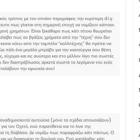
ός τρόπος με τον οποίον περιγράφεις την ευρύτερη d.i.y.
ευτο πως γίνεται στη σημερινή εποχή να νομίζουν κάποιοι
μηχανή χρημάτων. Είναι ξεκάθαρο πως κάτι τέτοιο θεωρείται
αλάβει πως αν βγάζεις χρήματα από την “τέχνη” σου δεν
ρίσκεσαι κάτω από την ταμπέλα “καλλιτέχνης” θα πρέπει να
! Και πάλι ένα μεγάλο μπράβο για την καινούργια σου θέση
ς, εύχομαι και εις ανώτερα και στο μέλλον λίγο πιο σωστές
 δεν διαστρέβλωσες αρκετά σωστά τα λεγόμενα του ενός
αταλάβουν την ειρωνεία σου!
 αναδημοσιευτεί αυτούσια (μόνο τα σχέδια απουσιάζουν)
για τον Οχετό, ενώ παρατίθεται και το λινκ της
 να τη διαβάσει. Δε νομίζω πως παραφράζω κάτι πάντως. Ο
ια να διαφημίσει τη δουλειά του. Εσύ κατάλαβες κάτι