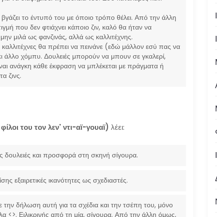
 βγάζει το έντυπό του με όποιο τρόπο θέλει. Από την άλλη
γμή που δεν φτιάχνει κάποιο ζιν, καλό θα ήταν να
 μην μιλά ως φανζινάς, αλλά ως καλλιτέχνης.
 καλλιτέχνες θα πρέπει να πεινάνε (εδώ μάλλον εσύ πας να
ι άλλο χόμπυ. Δουλειές μπορούν να μπουν σε γκαλερί,
είναι ανάγκη κάθε έκφραση να μπλέκεται με πράγματα ή
τα ζινς.
ίλοι του τον λεν' ντι-αϊ-γουαϊ)
λέει:
ς δουλειές και προσφορά στη σκηνή σίγουρα.
σης εξαιρετικές ικανότητες ως σχεδιαστές.
 την δήλωση αυτή για τα σχέδια και την τσέπη του, μόνο
 <>. Ειλικρινής από τη μία, σίγουρα. Από την άλλη όμως,