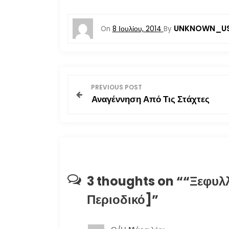
UNKNOWN_U
On
8 Ιουλίου, 2014
By
Π
PREVIOUS POST
Αναγέννηση Από Τις Στάχτες
λ
ο
ή
γ
3 thoughts on “
“Ξεφυλλ
η
Περιοδικό]
”
σ