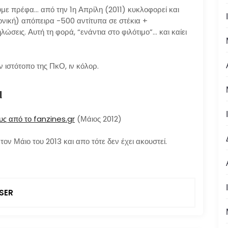
υμε πρέφα… από την 1η Απρίλη (2011) κυκλοφορεί και
ονική) απόπειρα -500 αντίτυπα σε στέκια +
ώσεις. Αυτή τη φορά, “ενάντια στο φιλότιμο”… και καίει
ν ιστότοπο της ΠκΟ, ιν κόλορ.
ι
υς από το fanzines.gr
(Μάιος 2012)
ν Μάιο του 2013 και απο τότε δεν έχει ακουστεί.
SER