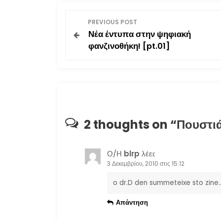
Π
PREVIOUS POST
Νέα έντυπα στην ψηφιακή
λ
φανζινοθήκη! [pt.01]
ο
ή
γ
2 thoughts on “
Πουστιά
η
σ
Ο/Η
blrp
λέει:
3 Δεκεμβρίου, 2010 στις 15:12
η
o dr.D den summeteixe sto zine… 
ά
Απάντηση
ρ