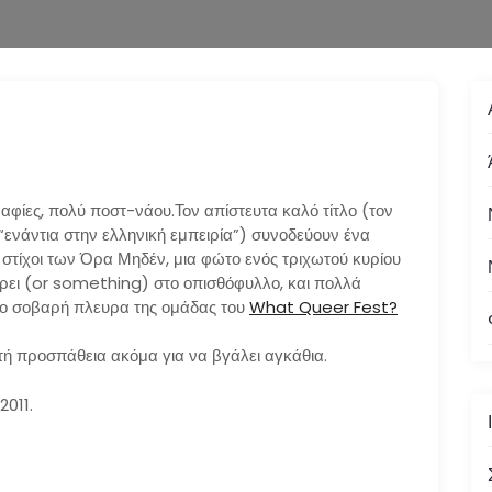
φίες, πολύ ποστ-νάου.Τον απίστευτα καλό τίτλο (τον
 “ενάντια στην ελληνική εμπειρία”) συνοδεύουν ένα
), στίχοι των Όρα Μηδέν, μια φώτο ενός τριχωτού κυρίου
άρει (or something) στο οπισθόφυλλο, και πολλά
ερο σοβαρή πλευρα της ομάδας του
What Queer Fest?
τή προσπάθεια ακόμα για να βγάλει αγκάθια.
2011.