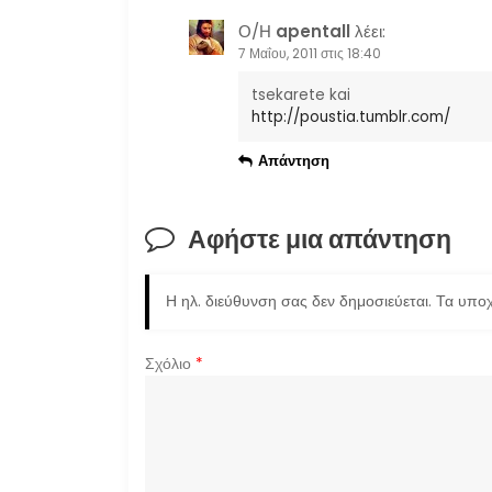
Ο/Η
apentall
λέει:
θ
7 Μαΐου, 2011 στις 18:40
ρ
tsekarete kai
http://poustia.tumblr.com/
ω
Απάντηση
ν
Αφήστε μια απάντηση
Η ηλ. διεύθυνση σας δεν δημοσιεύεται.
Τα υποχ
Σχόλιο
*