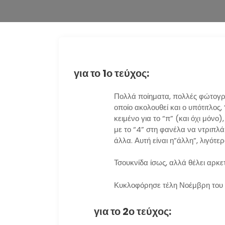
για το 1ο τεύχος:
Πολλά ποίηματα, πολλές φώτογρα
οποίο ακολουθεί και ο υπότιτλος,
κειμένο για το “π” (και όχι μόνο
με το “4” στη φανέλα να ντριπλ
άλλα. Αυτή είναι η”άλλη”, λιγότ
Τσουκνίδα ίσως, αλλά θέλει αρκε
Κυκλοφόρησε τέλη Νοέμβρη του 
για το 2ο τεύχος: