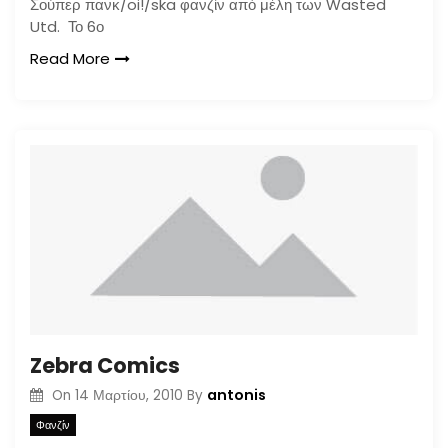
Σούπερ πανκ/oi!/ska φανζίν από μέλη των Wasted
Utd. Το 6ο
Read More
Zebra Comics
antonis
On
14 Μαρτίου, 2010
By
Φανζίν