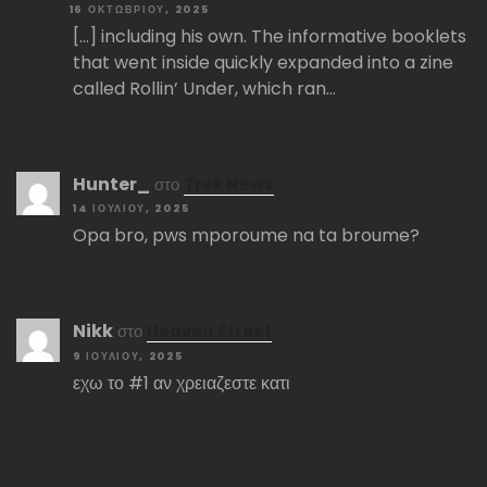
16 ΟΚΤΩΒΡΊΟΥ, 2025
[…] including his own. The informative booklets
that went inside quickly expanded into a zine
called Rollin’ Under, which ran…
Hunter_
στο
Trek News
14 ΙΟΥΛΊΟΥ, 2025
Opa bro, pws mporoume na ta broume?
Nikk
στο
Heaven Street
9 ΙΟΥΛΊΟΥ, 2025
εχω το #1 αν χρειαζεστε κατι