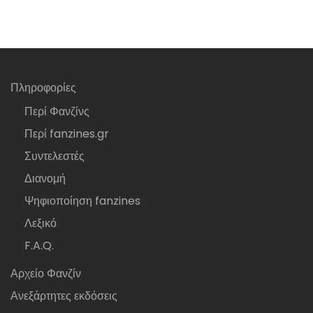
Πληροφορίες
Περί Φανζίνς
Περί fanzines.gr
Συντελεστές
Διανομή
Ψηφιοποίηση fanzines
Λεξικό
F.A.Q.
Αρχείο Φανζίν
Ανεξάρτητες εκδόσεις