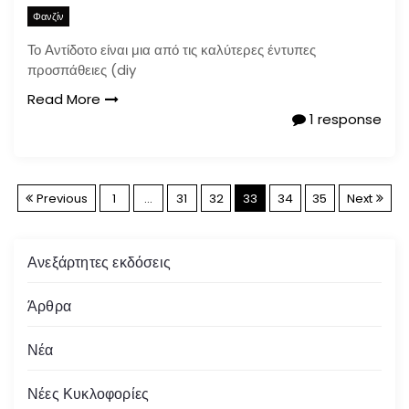
Φανζίν
Το Αντίδοτο είναι μια από τις καλύτερες έντυπες
προσπάθειες (diy
Read More
1 response
Σ
Previous
1
…
31
32
33
34
35
Next
ε
Ανεξάρτητες εκδόσεις
λ
Άρθρα
ι
Νέα
δ
Νέες Κυκλοφορίες
ο