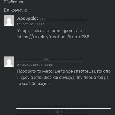
Σύνδεσμοι
Επικοινωνία
Αρουραίος
στο
Ξυλοκόποι της Ερήμου
10 ΙΟΥΛΊΟΥ, 2026
Υπάρχει πλέον ψηφιοποιημένο εδώ:
https://arxeio.yfanet.net/item/1286
Αlx Belfegor
στο
Metal Defiance
27 ΔΕΚΕΜΒΡΊΟΥ, 2025
Προσφατα το Metal Defiance επεστρεψε μετα απο
11 χρονια απουσιας και συνεχιζει την πορεια του με
το νεο 20ο τευχος!…
The Underheard Legacy of Greek’s Post-Punk
Scene – Hellas Life
στο
Rollin Under