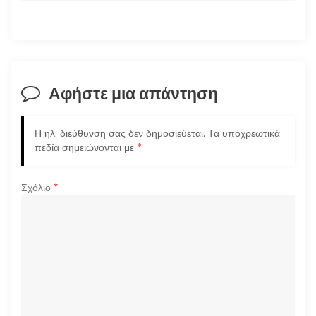
γ
η
σ
Αφήστε μια απάντηση
η
Η ηλ. διεύθυνση σας δεν δημοσιεύεται.
Τα υποχρεωτικά
ά
πεδία σημειώνονται με
*
ρ
Σχόλιο
*
θ
ρ
ω
ν