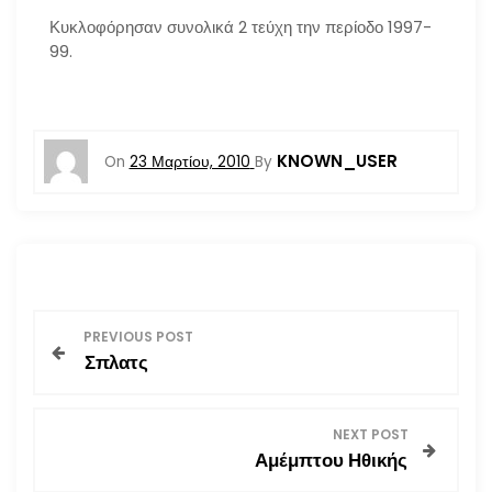
Κυκλοφόρησαν συνολικά 2 τεύχη την περίοδο 1997-
99.
KNOWN_USER
On
23 Μαρτίου, 2010
By
Π
PREVIOUS POST
Σπλατς
λ
ο
NEXT POST
Αμέμπτου Ηθικής
ή