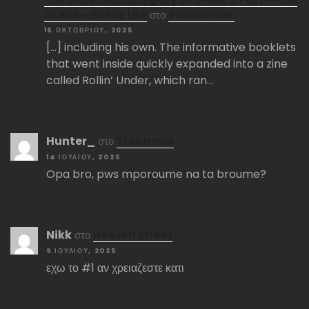
Scene – Hellas Life
στο
Rollin Under
16 ΟΚΤΩΒΡΊΟΥ, 2025
[…] including his own. The informative booklets
that went inside quickly expanded into a zine
called Rollin’ Under, which ran…
Hunter_
στο
Trek News
14 ΙΟΥΛΊΟΥ, 2025
Opa bro, pws mporoume na ta broume?
Nikk
στο
Heaven Street
9 ΙΟΥΛΊΟΥ, 2025
εχω το #1 αν χρειαζεστε κατι