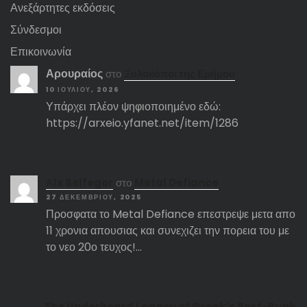
Ανεξάρτητες εκδόσεις
Σύνδεσμοι
Επικοινωνία
Αρουραίος
στο
Ξυλοκόποι της Ερήμου
10 ΙΟΥΛΊΟΥ, 2026
Υπάρχει πλέον ψηφιοποιημένο εδώ:
https://arxeio.yfanet.net/item/1286
Αlx Belfegor
στο
Metal Defiance
27 ΔΕΚΕΜΒΡΊΟΥ, 2025
Προσφατα το Metal Defiance επεστρεψε μετα απο
11 χρονια απουσιας και συνεχιζει την πορεια του με
το νεο 20ο τευχος!…
The Underheard Legacy of Greek’s Post-Punk