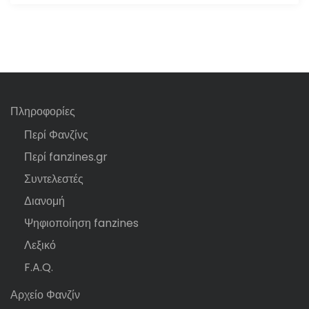
Πληροφορίες
Περί Φανζίνς
Περί fanzines.gr
Συντελεστές
Διανομή
Ψηφιοποίηση fanzines
Λεξικό
F.A.Q.
Αρχείο Φανζίν