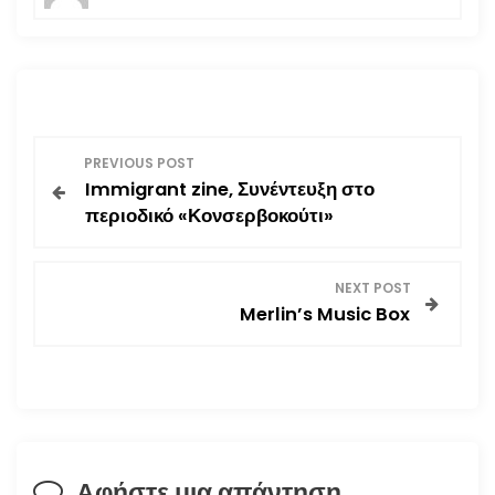
Π
PREVIOUS POST
Immigrant zine, Συνέντευξη στο
λ
περιοδικό «Κονσερβοκούτι»
ο
NEXT POST
ή
Merlin’s Music Box
γ
η
σ
Αφήστε μια απάντηση