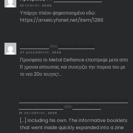
10 ΙΟΥΛΊΟΥ, 2026
Υπάρχει πλέον ψηφιοποιημένο εδώ:
https://arxeio.yfanet.net/item/1286
Αlx Belfegor
στο
Metal Defiance
27 ΔΕΚΕΜΒΡΊΟΥ, 2025
Προσφατα το Metal Defiance επεστρεψε μετα απο
11 χρονια απουσιας και συνεχιζει την πορεια του με
το νεο 20ο τευχος!…
The Underheard Legacy of Greek’s Post-Punk
Scene – Hellas Life
στο
Rollin Under
16 ΟΚΤΩΒΡΊΟΥ, 2025
[…] including his own. The informative booklets
that went inside quickly expanded into a zine