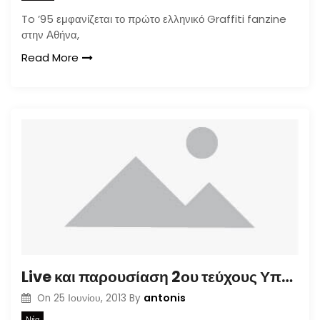
To ’95 εμφανίζεται το πρώτο ελληνικό Graffiti fanzine
στην Αθήνα,
Read More
Live και παρουσίαση 2ου τεύχους Υπόγειου Ήχου [28/6@ΤΕΙ Πειραιά]
antonis
On
25 Ιουνίου, 2013
By
Νέα