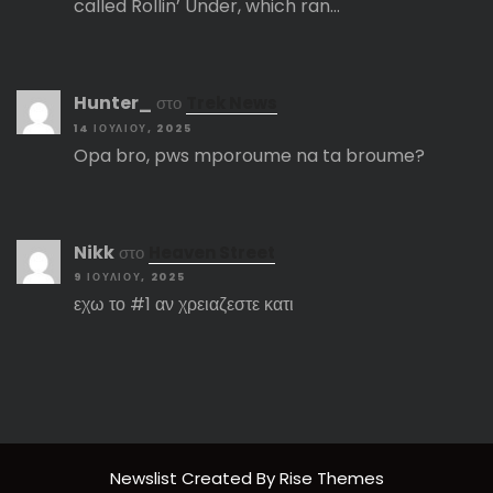
called Rollin’ Under, which ran…
Hunter_
στο
Trek News
14 ΙΟΥΛΊΟΥ, 2025
Opa bro, pws mporoume na ta broume?
Nikk
στο
Heaven Street
9 ΙΟΥΛΊΟΥ, 2025
εχω το #1 αν χρειαζεστε κατι
Newslist
Created By
Rise Themes