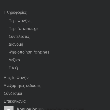
Πληροφορίες
Περί Φανζίνς
Περί fanzines.gr
Συντελεστές
Διανομή
Ψηφιοποίηση fanzines
Λεξικό
F.A.Q.
Αρχείο Φανζίν
Ανεξάρτητες εκδόσεις
Σύνδεσμοι
Επικοινωνία
Αρουραίος
στο
Ξυλοκόποι της Ερήμου