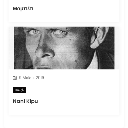
Μαμπέτι
9 Μαΐου, 2019
Φανζίν
Nani Kipu