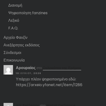
Διανομή
Ψηφιοποίηση fanzines
Λεξικό
F.A.Q.
Αρχείο Φανζίν
Ανεξάρτητες εκδόσεις
Σύνδεσμοι
Επικοινωνία
Αρουραίος
στο
Ξυλοκόποι της Ερήμου
10 ΙΟΥΛΊΟΥ, 2026
Υπάρχει πλέον ψηφιοποιημένο εδώ:
https://arxeio.yfanet.net/item/1286
Αlx Belfegor
στο
Metal Defiance