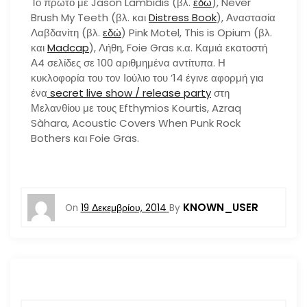
Το πρώτο με Jason Lambidis (βλ.
εδώ
), Never
Brush My Teeth (βλ. και
Distress Book
), Αναστασία
Λαβδανίτη (βλ.
εδώ
) Pink Motel, This is Opium (βλ.
και
Madcap
), Λήθη, Foie Gras κ.α. Καμιά εκατοστή
Α4 σελίδες σε 100 αριθμημένα αντίτυπα. Η
κυκλοφορία του τον Ιούλιο του ’14 έγινε αφορμή για
ένα
secret live show / release party
στη
Μελανθίου με τους Efthymios Kourtis, Azraq
Sàhara, Acoustic Covers When Punk Rock
Bothers και Foie Gras.
KNOWN_USER
On
19 Δεκεμβρίου, 2014
By