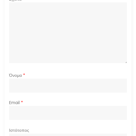
θ
ρ
ω
ν
Όνομα
*
Email
*
Ιστότοπος