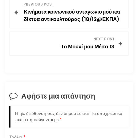
Π
PREVIOUS POST
Κινήματα κοινωνικού ανταγωνισμού και
λ
δίκτυα αντικουλτούρας (18/12@ΕΚΠΑ)
ο
NEXT POST
ή
Το Μουνί μου Μέσα 13
γ
η
σ
Αφήστε μια απάντηση
η
ά
Η ηλ. διεύθυνση σας δεν δημοσιεύεται.
Τα υποχρεωτικά
πεδία σημειώνονται με
*
ρ
Σχόλιο
*