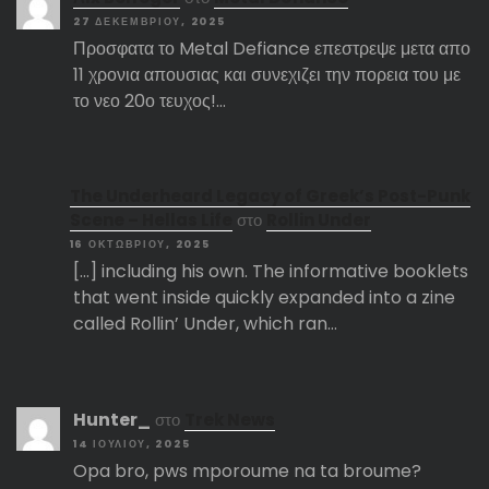
27 ΔΕΚΕΜΒΡΊΟΥ, 2025
Προσφατα το Metal Defiance επεστρεψε μετα απο
11 χρονια απουσιας και συνεχιζει την πορεια του με
το νεο 20ο τευχος!…
The Underheard Legacy of Greek’s Post-Punk
Scene – Hellas Life
στο
Rollin Under
16 ΟΚΤΩΒΡΊΟΥ, 2025
[…] including his own. The informative booklets
that went inside quickly expanded into a zine
called Rollin’ Under, which ran…
Hunter_
στο
Trek News
14 ΙΟΥΛΊΟΥ, 2025
Opa bro, pws mporoume na ta broume?