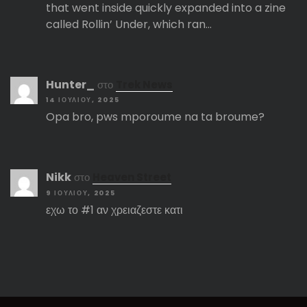
that went inside quickly expanded into a zine
called Rollin’ Under, which ran…
Hunter_
στο
Trek News
14 ΙΟΥΛΊΟΥ, 2025
Opa bro, pws mporoume na ta broume?
Nikk
στο
Heaven Street
9 ΙΟΥΛΊΟΥ, 2025
εχω το #1 αν χρειαζεστε κατι