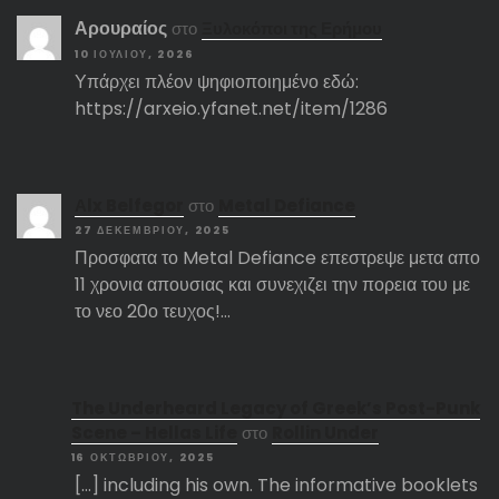
Αρουραίος
στο
Ξυλοκόποι της Ερήμου
10 ΙΟΥΛΊΟΥ, 2026
Υπάρχει πλέον ψηφιοποιημένο εδώ:
https://arxeio.yfanet.net/item/1286
Αlx Belfegor
στο
Metal Defiance
27 ΔΕΚΕΜΒΡΊΟΥ, 2025
Προσφατα το Metal Defiance επεστρεψε μετα απο
11 χρονια απουσιας και συνεχιζει την πορεια του με
το νεο 20ο τευχος!…
The Underheard Legacy of Greek’s Post-Punk
Scene – Hellas Life
στο
Rollin Under
16 ΟΚΤΩΒΡΊΟΥ, 2025
[…] including his own. The informative booklets