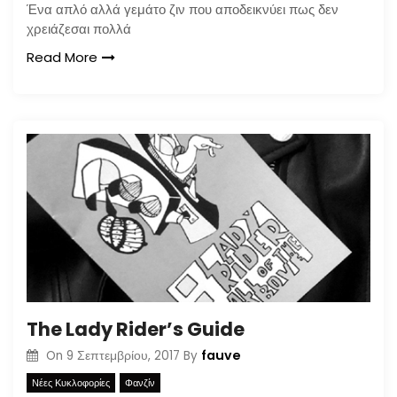
Ένα απλό αλλά γεμάτο ζιν που αποδεικνύει πως δεν
χρειάζεσαι πολλά
Read More
The Lady Rider’s Guide
fauve
On
9 Σεπτεμβρίου, 2017
By
Νέες Κυκλοφορίες
Φανζίν