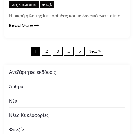
Νέες Κυκλοφορίες
Φανζίν
Η μικρή φίλη της Kυτταρίτιδας και με δανεικό ένα παίκτη
Read More
Σ
1
2
3
…
5
Next
ε
Ανεξάρτητες εκδόσεις
λ
Άρθρα
ι
Νέα
δ
Νέες Κυκλοφορίες
ο
Φανζίν
π