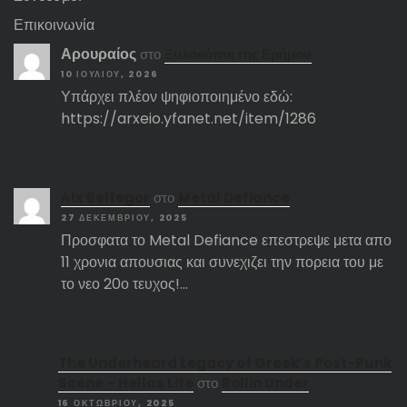
Επικοινωνία
Αρουραίος
στο
Ξυλοκόποι της Ερήμου
10 ΙΟΥΛΊΟΥ, 2026
Υπάρχει πλέον ψηφιοποιημένο εδώ:
https://arxeio.yfanet.net/item/1286
Αlx Belfegor
στο
Metal Defiance
27 ΔΕΚΕΜΒΡΊΟΥ, 2025
Προσφατα το Metal Defiance επεστρεψε μετα απο
11 χρονια απουσιας και συνεχιζει την πορεια του με
το νεο 20ο τευχος!…
The Underheard Legacy of Greek’s Post-Punk
Scene – Hellas Life
στο
Rollin Under
16 ΟΚΤΩΒΡΊΟΥ, 2025