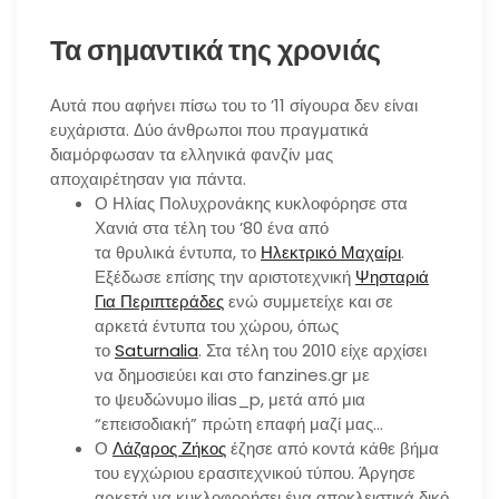
Τα σημαντικά της χρονιάς
Αυτά που αφήνει πίσω του το ’11 σίγουρα δεν είναι
ευχάριστα. Δύο άνθρωποι που πραγματικά
διαμόρφωσαν τα ελληνικά φανζίν μας
αποχαιρέτησαν για πάντα.
Ο Ηλίας Πολυχρονάκης κυκλοφόρησε στα
Χανιά στα τέλη του ’80 ένα από
τα θρυλικά έντυπα, το
Ηλεκτρικό Μαχαίρι
.
Εξέδωσε επίσης την αριστοτεχνική
Ψησταριά
Για Περιπτεράδες
ενώ συμμετείχε και σε
αρκετά έντυπα του χώρου, όπως
το
Saturnalia
. Στα τέλη του 2010 είχε αρχίσει
να δημοσιεύει και στο fanzines.gr με
το ψευδώνυμο ilias_p, μετά από μια
“επεισοδιακή” πρώτη επαφή μαζί μας…
Ο
Λάζαρος Ζήκος
έζησε από κοντά κάθε βήμα
του εγχώριου ερασιτεχνικού τύπου. Άργησε
αρκετά να κυκλοφορήσει ένα αποκλειστικά δικό