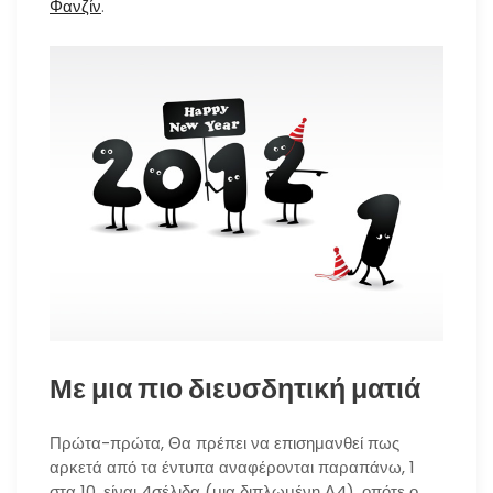
Φανζίν
.
Με μια πιο διευσδητική ματιά
Πρώτα-πρώτα, Θα πρέπει να επισημανθεί πως
αρκετά από τα έντυπα αναφέρονται παραπάνω, 1
στα 10, είναι 4σέλιδα (μια διπλωμένη Α4), οπότε ο