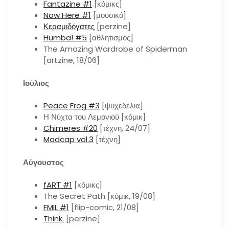
Fantazine #1
[κόμικς]
Now Here #1
[μουσικό]
Κεραμιδόγατες
[perzine]
Humba! #5
[αθλητισμός]
The Amazing Wardrobe of Spiderman
[artzine, 18/06]
Ιούλιος
Peace Frog #3
[ψυχεδέλια]
Η Νύχτα του Λεμονιού [κόμικ]
Chimeres #20
[τέχνη, 24/07]
Madcap vol.3
[τέχνη]
Αύγουστος
fARΤ #1
[κόμικς]
The Secret Path [κόμικ, 19/08]
FMIL #1
[flip-comic, 21/08]
Think.
[perzine]