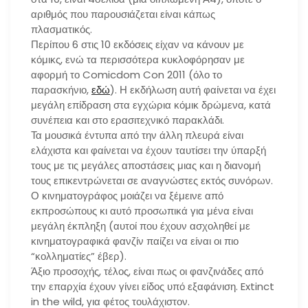
αριθμός που παρουσιάζεται είναι κάπως
πλασματικός.
Περίπου 6 στις 10 εκδόσεις είχαν να κάνουν με
κόμικς, ενώ τα περισσότερα κυκλοφόρησαν με
αφορμή το Comicdom Con 2011 (όλο το
παρασκήνιο,
εδώ
). Η εκδήλωση αυτή φαίνεται να έχει
μεγάλη επίδραση στα εγχώρια κόμικ δρώμενα, κατά
συνέπεια και στο ερασιτεχνικό παρακλάδι.
Τα μουσικά έντυπα από την άλλη πλευρά είναι
ελάχιστα και φαίνεται να έχουν ταυτίσει την ύπαρξή
τους με τις μεγάλες αποστάσεις μιας και η διανομή
τους επικεντρώνεται σε αναγνώστες εκτός συνόρων.
Ο κινηματογράφος μοιάζει να ξέμεινε από
εκπροσώπους κι αυτό προσωπικά για μένα είναι
μεγάλη έκπληξη (αυτοί που έχουν ασχοληθεί με
κινηματογραφικά φανζίν παίζει να είναι οι πιο
“κολληματίες” έβερ).
Άξιο προσοχής, τέλος, είναι πως οι φανζινάδες από
την επαρχία έχουν γίνει είδος υπό εξαφάνιση. Extinct
in the wild, για φέτος τουλάχιστον.