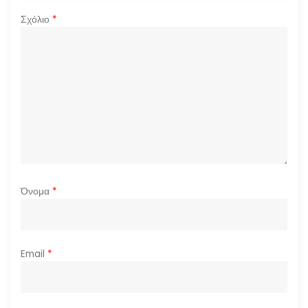
ρ
Σχόλιο
*
θ
ρ
ω
ν
Όνομα
*
Email
*