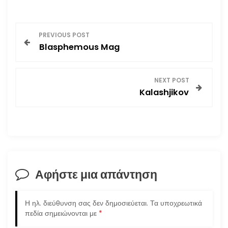
Π
PREVIOUS POST
Blasphemous Mag
λ
ο
NEXT POST
Kalashjikov
ή
γ
η
σ
Αφήστε μια απάντηση
η
Η ηλ. διεύθυνση σας δεν δημοσιεύεται.
Τα υποχρεωτικά
ά
πεδία σημειώνονται με
*