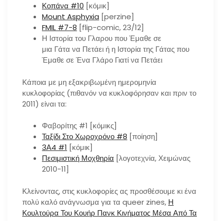
Κοπάνα #10
[κόμικ]
Mount Asphyxia
[perzine]
FMIL #7-8
[flip-comic, 23/12]
Η Ιστορία του Γλαρου που Έμαθε σε
μια Γάτα να Πετάει ή η Ιστορία της Γάτας που
Έμαθε σε Ένα Γλάρο Γιατί να Πετάει
Κάποια με μη εξακριβωμένη ημερομηνία
κυκλοφορίας (πιθανόν να κυκλοφόρησαν και πριν το
2011) είναι τα:
Φαβορίτης #1 [κόμικς]
Ταξίδι Στο Χωροχρόνο #8
[ποίηση]
3Α4 #1
[κόμικ]
Πεσιμιστική Μοχθηρία
[λογοτεχνία, Χειμώνας
2010-11]
Κλείνοντας, στις κυκλοφορίες ας προσθέσουμε κι ένα
πολύ καλό ανάγνωσμα για τα queer zines,
Η
Κουλτούρα Του Κουήρ Πανκ Κινήματος Μέσα Από Τα