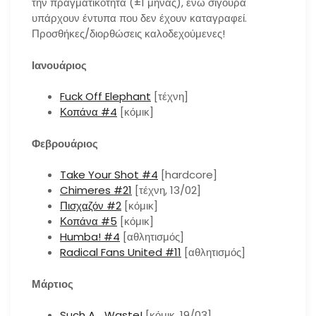
την πραγματικότητα (±1 μήνας), ενώ σίγουρα
υπάρχουν έντυπα που δεν έχουν καταγραφεί.
Προσθήκες/διορθώσεις καλοδεχούμενες!
Ιανουάριος
Fuck Off Elephant
[τέχνη]
Κοπάνα #4
[κόμικ]
Φεβρουάριος
Take Your Shot #4
[hardcore]
Chimeres #21
[τέχνη, 13/02]
Πισχαζόν #2
[κόμικ]
Κοπάνα #5
[κόμικ]
Humba! #4
[αθλητισμός]
Radical Fans United #11
[αθλητισμός]
Μάρτιος
Such A… Waste!
[κόμικ, 19/03]