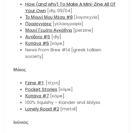
How (and why) To Make A Mini-Zine All Of
Your Own
[diy, 09/04]
Το Μουνί Μου Μέσα #8
[λογοτεχνία]
Προσεγγίσεις
[γελοιογραφία]
Μουνί Γεμάτο Αγκάθχια
[perzine]
Αντίδοτο #5
[diy]
Κοπάνα #6
[κόμικ]
News From Bree #14 [greek tolkien
society]
Μάιος
Fzine #?
, [τέχνη]
Pocket Stories
[κόμικ]
Κοπάνα #7
[κόμικ]
100% Squishy – Kiander and Ablyss
Lonely Road #2
[metal]
Ιούνιος